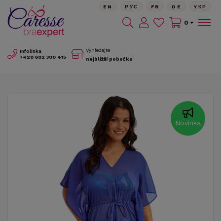
EN
РУС
FR
DE
YКР
0
Vyhledejte
Infolinka
+420
602 300 415
nejbližší pobočku
Novinka