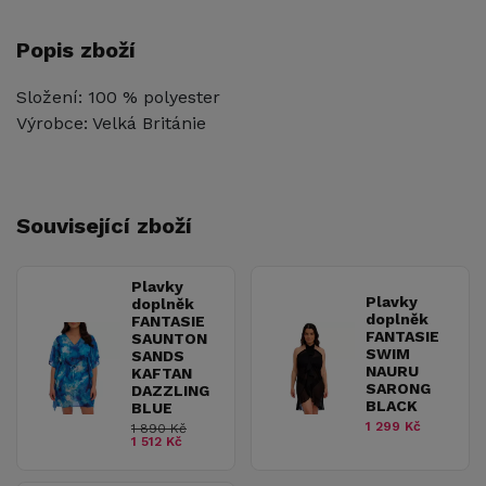
Popis zboží
Složení: 100 % polyester
Výrobce: Velká Británie
Související zboží
Plavky
Plavky
doplněk
doplněk
FANTASIE
FANTASIE
SAUNTON
SWIM
SANDS
NAURU
KAFTAN
SARONG
DAZZLING
BLACK
BLUE
1 299 Kč
1 890 Kč
1 512 Kč