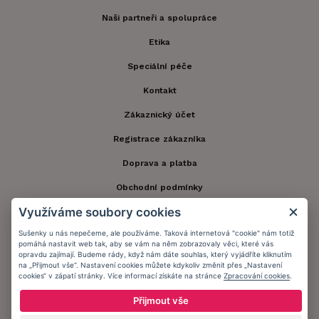
Naši partneři a spolupráce
Etika
Speciální péče
Kontakt
Zákaznický účet
Registrace zákazníka
Doprava a platba
Obchodní podmínky
Využíváme soubory cookies
Ochrana osobních údajů
Sušenky u nás nepečeme, ale používáme. Taková internetová "cookie" nám totiž
Informační memorandum
pomáhá nastavit web tak, aby se vám na něm zobrazovaly věci, které vás
opravdu zajímají. Budeme rády, když nám dáte souhlas, který vyjádříte kliknutím
na „Přijmout vše“. Nastavení cookies můžete kdykoliv změnit přes „Nastavení
cookies“ v zápatí stránky. Více informací získáte na stránce
Zpracování cookies
.
Zůstaňte s námi v kontaktu.
Přijmout vše