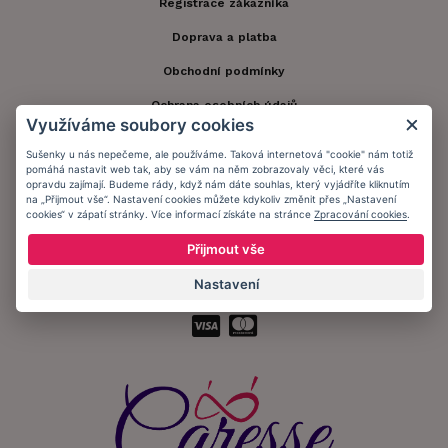
Registrace zákazníka
Doprava a platba
Obchodní podmínky
Ochrana osobních údajů
Využíváme soubory cookies
Informační memorandum
Sušenky u nás nepečeme, ale používáme. Taková internetová "cookie" nám totiž
pomáhá nastavit web tak, aby se vám na něm zobrazovaly věci, které vás
opravdu zajímají. Budeme rády, když nám dáte souhlas, který vyjádříte kliknutím
Zůstaňte s námi v kontaktu.
na „Přijmout vše“. Nastavení cookies můžete kdykoliv změnit přes „Nastavení
cookies“ v zápatí stránky. Více informací získáte na stránce
Zpracování cookies
.
Přijmout vše
Nastavení
Přijímáme platby: