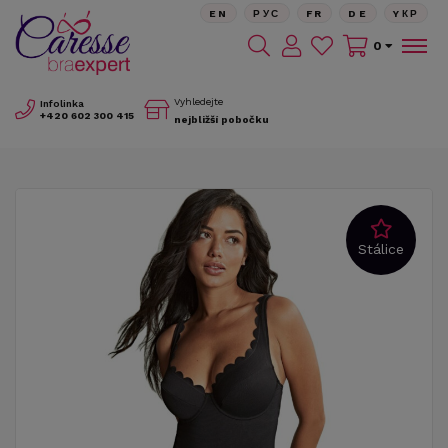
EN
РУС
FR
DE
YКР
0
Vyhledejte
Infolinka
+420
602 300 415
nejbližší pobočku
Stálice