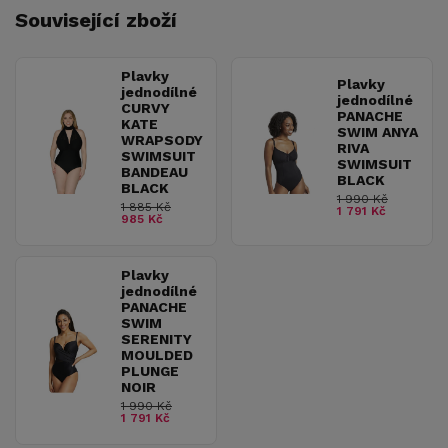
Související zboží
Plavky
Plavky
jednodílné
jednodílné
CURVY
PANACHE
KATE
SWIM ANYA
WRAPSODY
RIVA
SWIMSUIT
SWIMSUIT
BANDEAU
BLACK
BLACK
1 990 Kč
1 885 Kč
1 791 Kč
985 Kč
Plavky
jednodílné
PANACHE
SWIM
SERENITY
MOULDED
PLUNGE
NOIR
1 990 Kč
1 791 Kč