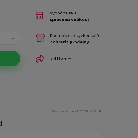
Vypočítejte si
správnou velikost
Kde můžete vyzkoušet?
Zobrazit prodejny
Sdílet
Náš kód:
ES800683BLK
í