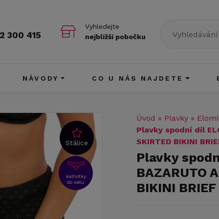
Vyhledejte
2 300 415
nejbližší pobočku
NÁVODY
CO U NÁS NAJDETE
Úvod
»
Plavky
»
Elomi
Plavky spodní díl
SKIRTED BIKINI BRI
Stálice
Plavky spodn
BAZARUTO A
kalhotky
do setu
BIKINI BRIE