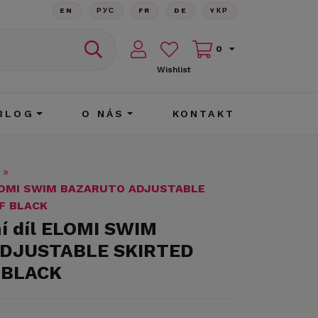
EN
РУС
FR
DE
YКР
0
Wishlist
BLOG
O NÁS
KONTAKT
»
 ELOMI SWIM BAZARUTO ADJUSTABLE
EF BLACK
í díl ELOMI SWIM
DJUSTABLE SKIRTED
F BLACK