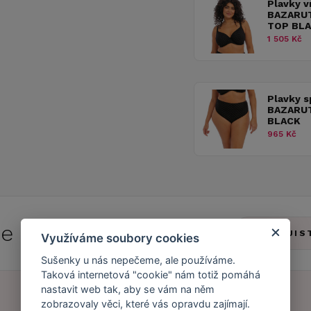
Plavky v
BAZARUT
TOP BL
1 505 Kč
Plavky s
BAZARUT
BLACK
965 Kč
 se do
Caresse Clubu!
ZJIS
Využíváme soubory cookies
Sušenky u nás nepečeme, ale používáme.
Taková internetová "cookie" nám totiž pomáhá
nastavit web tak, aby se vám na něm
zobrazovaly věci, které vás opravdu zajímají.