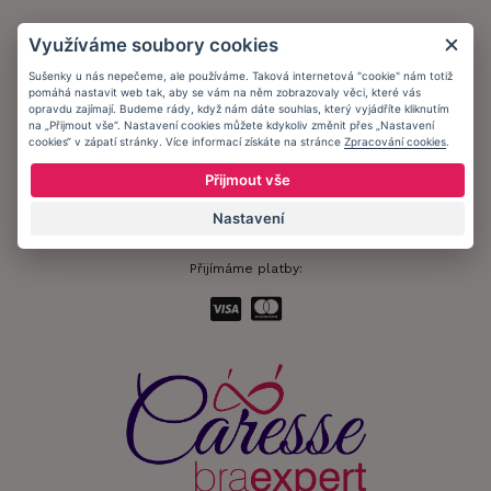
Obchodní podmínky
Využíváme soubory cookies
Ochrana osobních údajů
Sušenky u nás nepečeme, ale používáme. Taková internetová "cookie" nám totiž
pomáhá nastavit web tak, aby se vám na něm zobrazovaly věci, které vás
Informační memorandum
opravdu zajímají. Budeme rády, když nám dáte souhlas, který vyjádříte kliknutím
na „Přijmout vše“. Nastavení cookies můžete kdykoliv změnit přes „Nastavení
cookies“ v zápatí stránky. Více informací získáte na stránce
Zpracování cookies
.
Zůstaňte s námi v kontaktu.
Přijmout vše
Nastavení
Přijímáme platby: