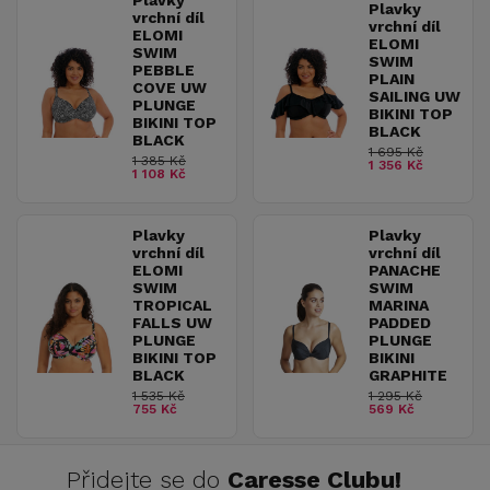
Plavky
Plavky
vrchní díl
vrchní díl
ELOMI
ELOMI
SWIM
SWIM
PEBBLE
PLAIN
COVE UW
SAILING UW
PLUNGE
BIKINI TOP
BIKINI TOP
BLACK
BLACK
1 695 Kč
1 385 Kč
1 356 Kč
1 108 Kč
Plavky
Plavky
vrchní díl
vrchní díl
ELOMI
PANACHE
SWIM
SWIM
TROPICAL
MARINA
FALLS UW
PADDED
PLUNGE
PLUNGE
BIKINI TOP
BIKINI
BLACK
GRAPHITE
1 535 Kč
1 295 Kč
755 Kč
569 Kč
Přidejte se do
Caresse Clubu!