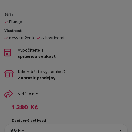
Střih
Plunge
Vlastnosti
Nevyztužená
S kosticemi
Vypočítejte si
správnou velikost
Kde můžete vyzkoušet?
Zobrazit prodejny
Sdílet
1 380 Kč
Dostupné velikosti
36FF