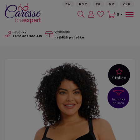
EN
РУС
FR
DE
YКР
0
Vyhledejte
Infolinka
+420
602 300 415
nejbližší pobočku
Stálice
kalhotky
do setu