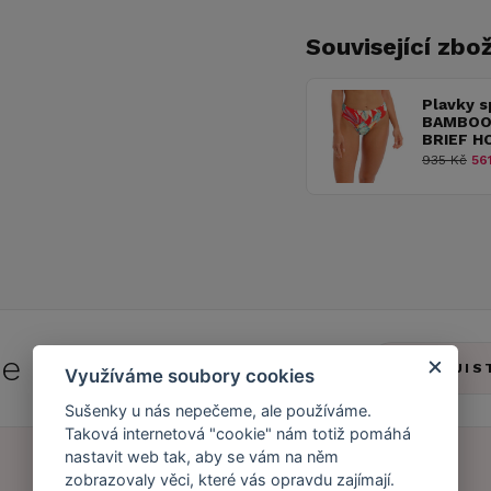
Související zbož
Plavky s
BAMBOO 
BRIEF H
935 Kč
561
 se do
Caresse Clubu!
ZJIS
Využíváme soubory cookies
Sušenky u nás nepečeme, ale používáme.
Taková internetová "cookie" nám totiž pomáhá
nastavit web tak, aby se vám na něm
zobrazovaly věci, které vás opravdu zajímají.