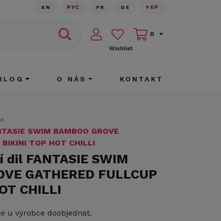
EN
РУС
FR
DE
YКР
0
Wishlist
BLOG
O NÁS
KONTAKT
»
FANTASIE SWIM BAMBOO GROVE
BIKINI TOP HOT CHILLI
í dil FANTASIE SWIM
VE GATHERED FULLCUP
OT CHILLI
ze u výrobce doobjednat.