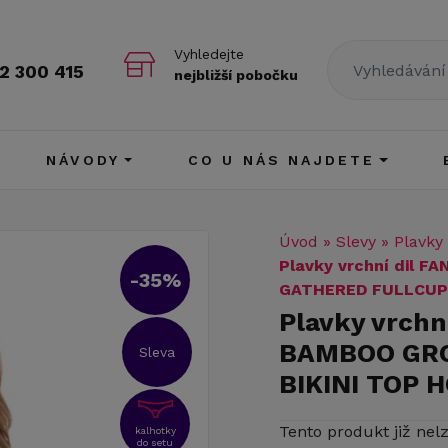
Vyhledejte
2 300 415
nejbližší pobočku
NÁVODY
CO U NÁS NAJDETE
Úvod
»
Slevy
»
Plavky
Plavky vrchní dil 
-35%
GATHERED FULLCUP 
Plavky vrchn
BAMBOO GRO
Sleva
BIKINI TOP H
Tento produkt již nel
kalhotky
do setu