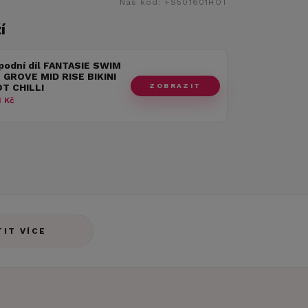
Náš kód:
FS501601HOT
í
podní díl FANTASIE SWIM
GROVE MID RISE BIKINI
ZOBRAZIT
OT CHILLI
 Kč
TIT VÍCE