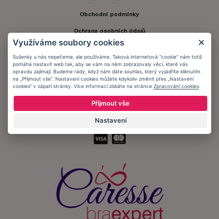
Obchodní podmínky
Ochrana osobních údajů
Využíváme soubory cookies
Informační memorandum
Sušenky u nás nepečeme, ale používáme. Taková internetová "cookie" nám totiž
pomáhá nastavit web tak, aby se vám na něm zobrazovaly věci, které vás
opravdu zajímají. Budeme rády, když nám dáte souhlas, který vyjádříte kliknutím
Zůstaňte s námi v kontaktu.
na „Přijmout vše“. Nastavení cookies můžete kdykoliv změnit přes „Nastavení
cookies“ v zápatí stránky. Více informací získáte na stránce
Zpracování cookies
.
Přijmout vše
Nastavení
Přijímáme platby: