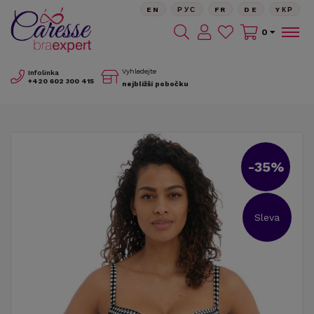
EN
РУС
FR
DE
YКР
0
Vyhledejte
Infolinka
+420
602 300 415
nejbližší pobočku
-35%
Sleva