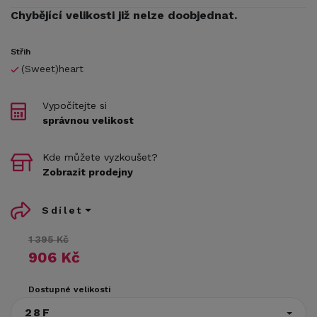
Chybějící velikosti již nelze doobjednat.
Střih
(Sweet)heart
Vypočítejte si
správnou velikost
Kde můžete vyzkoušet?
Zobrazit prodejny
Sdílet
1 395 Kč
906 Kč
Dostupné velikosti
28F