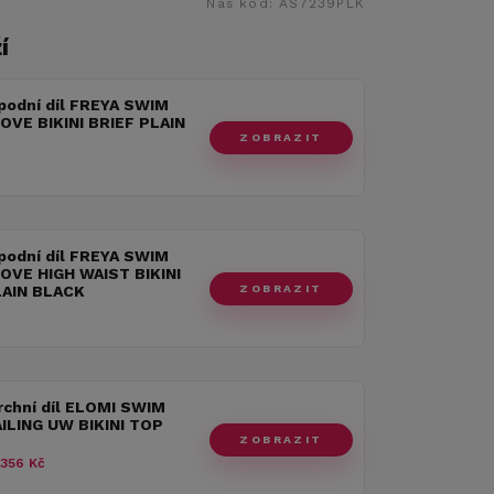
Náš kód:
AS7239PLK
í
podní díl FREYA SWIM
OVE BIKINI BRIEF PLAIN
ZOBRAZIT
podní díl FREYA SWIM
OVE HIGH WAIST BIKINI
ZOBRAZIT
LAIN BLACK
rchní díl ELOMI SWIM
ILING UW BIKINI TOP
ZOBRAZIT
 356 Kč