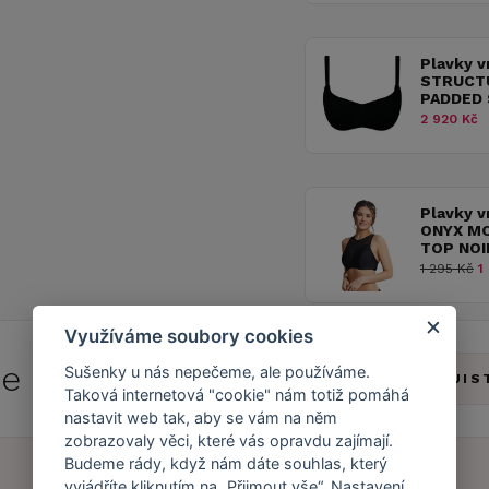
Plavky v
STRUCT
PADDED
2 920 Kč
Plavky v
ONYX MO
TOP NOI
1 295 Kč
1 
Využíváme soubory cookies
 se do
Caresse Clubu!
Sušenky u nás nepečeme, ale používáme.
ZJIS
Taková internetová "cookie" nám totiž pomáhá
nastavit web tak, aby se vám na něm
zobrazovaly věci, které vás opravdu zajímají.
Budeme rády, když nám dáte souhlas, který
vyjádříte kliknutím na „Přijmout vše“. Nastavení