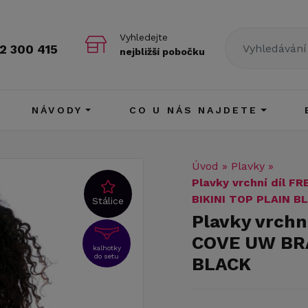
Vyhledejte
2 300 415
nejbližší pobočku
NÁVODY
CO U NÁS NAJDETE
Úvod
»
Plavky
»
Plavky vrchní díl
BIKINI TOP PLAIN B
Stálice
Plavky vrch
COVE UW BRA
kalhotky
do setu
BLACK