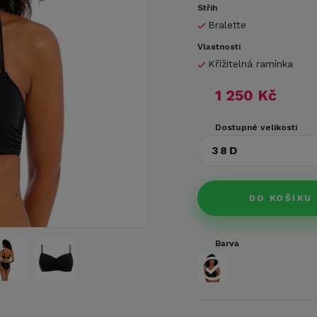
Střih
Bralette
Vlastnosti
Křížitelná ramínka
1 250 Kč
Dostupné velikosti
38D
DO KOŠÍKU
Barva