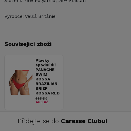
Složení: 75% Polyamid, 25% Elastan
Výrobce: Velká Británie
Související zboží
Plavky
spodní díl
PANACHE
SWIM
ROSSA
BRAZILIAN
BRIEF
ROSSA RED
585 Kč
468 Kč
Přidejte se do
Caresse Clubu!