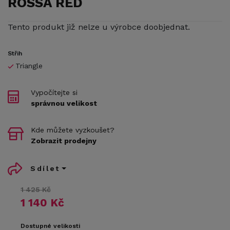
ROSSA RED
Tento produkt již nelze u výrobce doobjednat.
Střih
Triangle
Vypočítejte si
správnou velikost
Kde můžete vyzkoušet?
Zobrazit prodejny
Sdílet
1 425 Kč
1 140 Kč
Dostupné velikosti