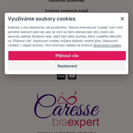
Obchodní podmínky
Ochrana osobních údajů
Využíváme soubory cookies
Informační memorandum
Sušenky u nás nepečeme, ale používáme. Taková internetová "cookie" nám totiž
pomáhá nastavit web tak, aby se vám na něm zobrazovaly věci, které vás
opravdu zajímají. Budeme rády, když nám dáte souhlas, který vyjádříte kliknutím
Zůstaňte s námi v kontaktu.
na „Přijmout vše“. Nastavení cookies můžete kdykoliv změnit přes „Nastavení
cookies“ v zápatí stránky. Více informací získáte na stránce
Zpracování cookies
.
Přijmout vše
Přijímáme platby:
Nastavení
Caresse je moderní obchod s