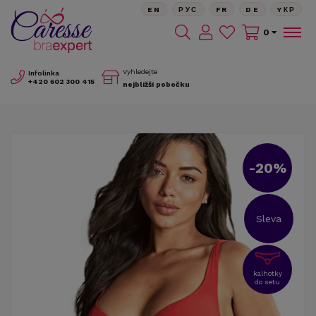
EN
РУС
FR
DE
YКР
0
Vyhledejte
Infolinka
+420
602 300 415
nejbližší pobočku
-20%
Sleva
kalhotky
do setu