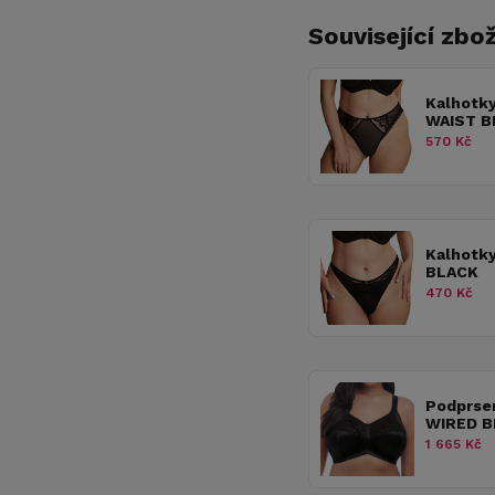
Související zbož
Kalhotk
WAIST B
570 Kč
Kalhotk
BLACK
470 Kč
Podprse
WIRED B
1 665 Kč