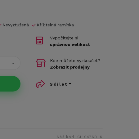
Nevyztužená
Křížitelná ramínka
Vypočítejte si
správnou velikost
Kde můžete vyzkoušet?
Zobrazit prodejny
Sdílet
Náš kód:
CL10476BLK