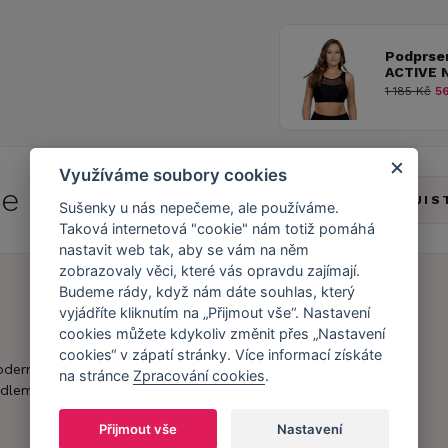
Podprse
ACTIVE 
1 185 Kč
56
Využíváme soubory cookies
 se do
Caresse Clubu!
ZJIS
Sušenky u nás nepečeme, ale používáme.
Taková internetová "cookie" nám totiž pomáhá
nastavit web tak, aby se vám na něm
zobrazovaly věci, které vás opravdu zajímají.
Budeme rády, když nám dáte souhlas, který
vyjádříte kliknutím na „Přijmout vše“. Nastavení
Náš příběh
Zákaznický účet
cookies můžete kdykoliv změnit přes „Nastavení
cookies“ v zápatí stránky. Více informací získáte
Náš tým
Registrace
oderní obchod s
na stránce
Zpracování cookies
.
zákazníka
dlem.
Caresse v
médiích
Doprava a platba
Přijmout vše
Nastavení