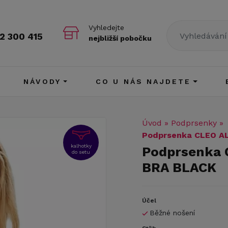
Vyhledejte
2 300 415
nejbližší pobočku
NÁVODY
CO U NÁS NAJDETE
Úvod
»
Podprsenky
»
Podprsenka CLEO A
kalhotky
Podprsenka 
do setu
BRA BLACK
Účel
Běžné nošení