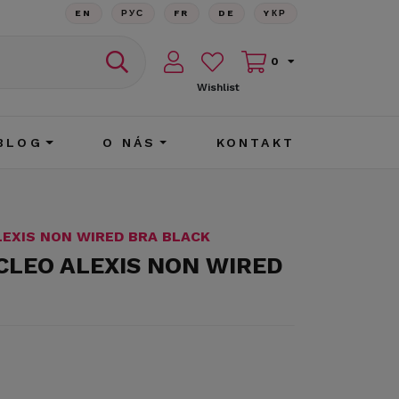
EN
РУС
FR
DE
YКР
0
Wishlist
BLOG
O NÁS
KONTAKT
LEXIS NON WIRED BRA BLACK
CLEO ALEXIS NON WIRED