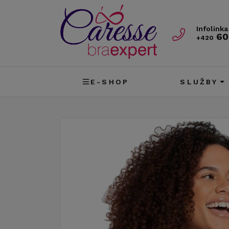
Infolinka
60
+420
E-SHOP
SLUŽBY