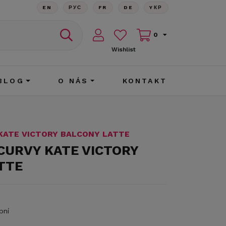
EN
РУС
FR
DE
YКР
0
Wishlist
BLOG
O NÁS
KONTAKT
KATE VICTORY BALCONY LATTE
CURVY KATE VICTORY
TTE
bní