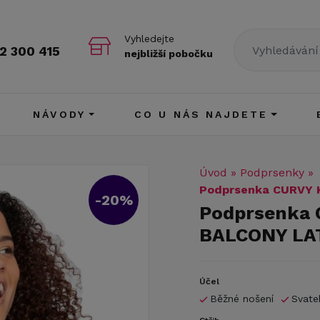
Vyhledejte
2 300 415
nejbližší pobočku
NÁVODY
CO U NÁS NAJDETE
Úvod
»
Podprsenky
»
Podprsenka CURVY 
-20%
Podprsenka 
BALCONY LA
Účel
Běžné nošení
Svate