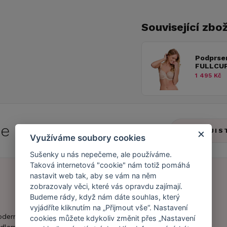
Související zbož
Podprse
FULLCUP
1 495 Kč
 se do
Caresse Clubu!
ZJIS
Využíváme soubory cookies
Sušenky u nás nepečeme, ale používáme.
Taková internetová "cookie" nám totiž pomáhá
nastavit web tak, aby se vám na něm
zobrazovaly věci, které vás opravdu zajímají.
Náš příběh
Zákaznický účet
Budeme rády, když nám dáte souhlas, který
vyjádříte kliknutím na „Přijmout vše“. Nastavení
Náš tým
Registrace
oderní obchod s
cookies můžete kdykoliv změnit přes „Nastavení
zákazníka
dlem.