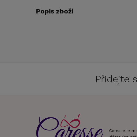
Popis zboží
Přidejte
Caresse je m
dámským prá