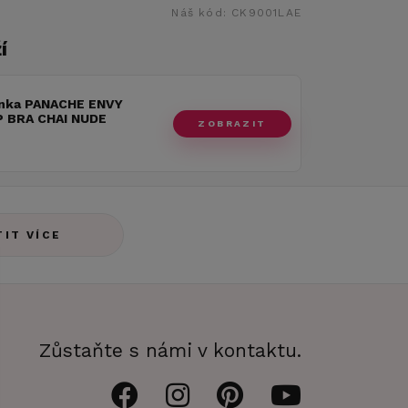
Náš kód:
CK9001LAE
í
nka PANACHE ENVY
 BRA CHAI NUDE
ZOBRAZIT
TIT VÍCE
Zůstaňte s námi v kontaktu.