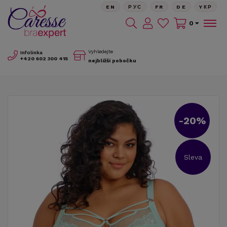
EN
РУС
FR
DE
YКР
0
Vyhledejte
Infolinka
+420
602 300 415
nejbližší pobočku
-20%
Sleva