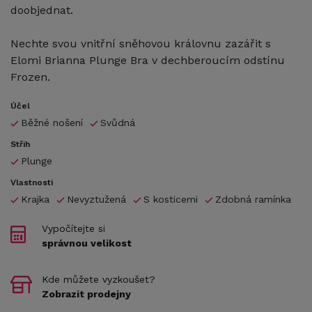
doobjednat.
Nechte svou vnitřní sněhovou královnu zazářit s
Elomi Brianna Plunge Bra v dechberoucím odstínu
Frozen.
Účel
Běžné nošení
Svůdná
Střih
Plunge
Vlastnosti
Krajka
Nevyztužená
S kosticemi
Zdobná ramínka
Vypočítejte si
správnou velikost
Kde můžete vyzkoušet?
Zobrazit prodejny