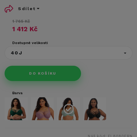
Sdílet
1 765 Kč
1 412 Kč
Dostupné velikosti
40J
DO KOŠÍKU
Barva
Náš kód:
EL8080FRN