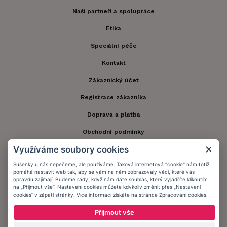
Naši partneři a spolupráce
Etika
Speciální péče
Kontakt
Zákaznický účet
Registrace zákazníka
Doprava a platba
Obchodní podmínky
Využíváme soubory cookies
Ochrana osobních údajů
Sušenky u nás nepečeme, ale používáme. Taková internetová "cookie" nám totiž
Informační memorandum
pomáhá nastavit web tak, aby se vám na něm zobrazovaly věci, které vás
opravdu zajímají. Budeme rády, když nám dáte souhlas, který vyjádříte kliknutím
na „Přijmout vše“. Nastavení cookies můžete kdykoliv změnit přes „Nastavení
cookies“ v zápatí stránky. Více informací získáte na stránce
Zpracování cookies
.
Zůstaňte s námi v kontaktu.
Přijmout vše