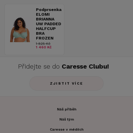
Podprsenka
ELOMI
BRIANNA
UW PADDED
HALFCUP
BRA
FROZEN
1 825 Kč
1 460 Kč
Přidejte se do
Caresse Clubu!
ZJISTIT VÍCE
Náš příběh
Náš tým
Caresse v médiích