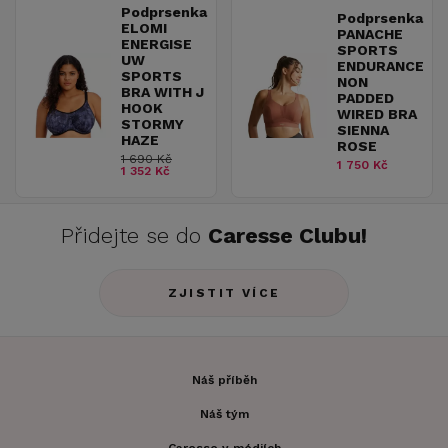
Podprsenka
Podprsenka
ELOMI
PANACHE
ENERGISE
SPORTS
UW
ENDURANCE
SPORTS
NON
BRA WITH J
PADDED
HOOK
WIRED BRA
STORMY
SIENNA
HAZE
ROSE
1 690 Kč
1 750 Kč
1 352 Kč
Přidejte se do
Caresse Clubu!
ZJISTIT VÍCE
Náš příběh
Náš tým