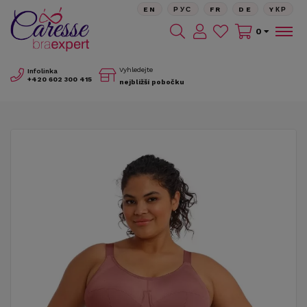
EN
РУС
FR
DE
YКР
0
Vyhledejte
Infolinka
+420
602 300 415
nejbližší pobočku