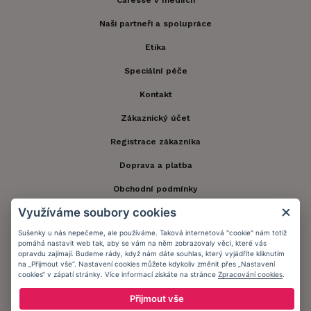
Caresse v médiích
Naši partneři a spolupráce
Etika
Speciální péče
Kontakt
Zákaznický účet
Registrace zákazníka
Doprava a platba
Obchodní podmínky
Využíváme soubory cookies
Ochrana osobních údajů
Sušenky u nás nepečeme, ale používáme. Taková internetová "cookie" nám totiž
Informační memorandum
pomáhá nastavit web tak, aby se vám na něm zobrazovaly věci, které vás
opravdu zajímají. Budeme rády, když nám dáte souhlas, který vyjádříte kliknutím
na „Přijmout vše“. Nastavení cookies můžete kdykoliv změnit přes „Nastavení
cookies“ v zápatí stránky. Více informací získáte na stránce
Zpracování cookies
.
Zůstaňte s námi v kontaktu.
Přijmout vše