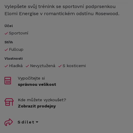
Vylepšete svůj trénink se sportovní podprsenkou
Elomi Energise v romantickém odstínu Rosewood.
Účel
Sportovní
Střih
Fullcup
Vlastnosti
Hladká
Nevyztužená
S kosticemi
Vypočítejte si
správnou velikost
Kde můžete vyzkoušet?
Zobrazit prodejny
Sdílet