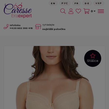
EN
РУС
FR
DE
YКР
0
Vyhledejte
Infolinka
+420
602 300 415
nejbližší pobočku
Stálice