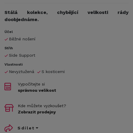
Stálá kolekce, chybějící velikosti rády
doobjednáme.
Účel
Běžné nošení
Střih
Side Support
Vlastnosti
Nevyztužená
S kosticemi
Vypočítejte si
správnou velikost
Kde můžete vyzkoušet?
Zobrazit prodejny
Sdílet