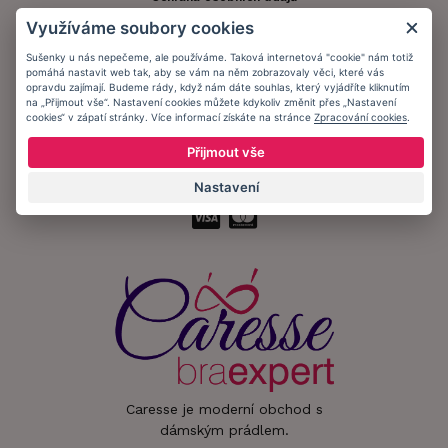
Využíváme soubory cookies
Informační memorandum
Sušenky u nás nepečeme, ale používáme. Taková internetová "cookie" nám totiž
pomáhá nastavit web tak, aby se vám na něm zobrazovaly věci, které vás
opravdu zajímají. Budeme rády, když nám dáte souhlas, který vyjádříte kliknutím
Zůstaňte s námi v kontaktu.
na „Přijmout vše“. Nastavení cookies můžete kdykoliv změnit přes „Nastavení
cookies“ v zápatí stránky. Více informací získáte na stránce
Zpracování cookies
.
Přijmout vše
Přijímáme platby:
Nastavení
Caresse je moderní obchod s
dámským prádlem.