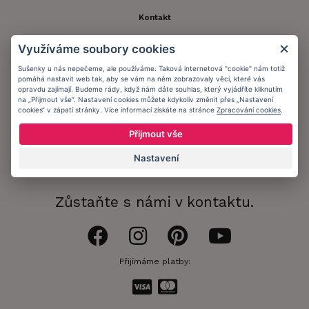
Kontakt
Zákaznický účet
Využíváme soubory cookies
Registrace zákazníka
Sušenky u nás nepečeme, ale používáme. Taková internetová "cookie" nám totiž
pomáhá nastavit web tak, aby se vám na něm zobrazovaly věci, které vás
Doprava a platba
opravdu zajímají. Budeme rády, když nám dáte souhlas, který vyjádříte kliknutím
na „Přijmout vše“. Nastavení cookies můžete kdykoliv změnit přes „Nastavení
cookies“ v zápatí stránky. Více informací získáte na stránce
Zpracování cookies
.
Obchodní podmínky
Přijmout vše
Ochrana osobních údajů
Nastavení
Informační memorandum
Zůstaňte s námi v kontaktu.
Přijímáme platby: