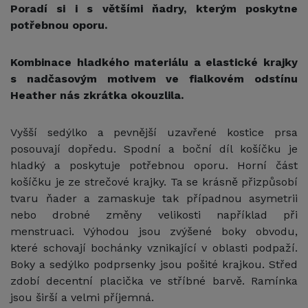
Poradí si i s většími ňadry, kterým poskytne
potřebnou oporu.
Kombinace hladkého materiálu a elastické krajky
s nadčasovým motivem ve fialkovém odstínu
Heather nás zkrátka okouzlila.
Vyšší sedýlko a pevnější uzavřené kostice prsa
posouvají dopředu. Spodní a boční díl košíčku je
hladký a poskytuje potřebnou oporu. Horní část
košíčku je ze strečové krajky. Ta se krásně přizpůsobí
tvaru ňader a zamaskuje tak případnou asymetrii
nebo drobné změny velikosti například při
menstruaci. Výhodou jsou zvýšené boky obvodu,
které schovají bochánky vznikající v oblasti podpaží.
Boky a sedýlko podprsenky jsou pošité krajkou. Střed
zdobí decentní placička ve stříbné barvě. Ramínka
jsou širší a velmi příjemná.