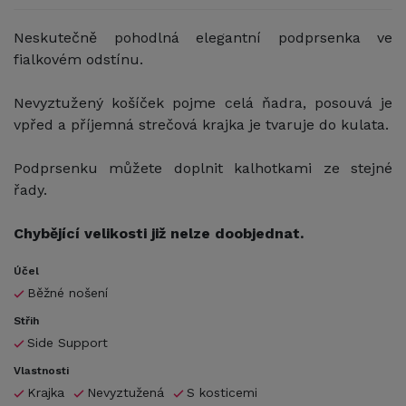
Neskutečně pohodlná elegantní podprsenka ve
fialkovém odstínu.
Nevyztužený košíček pojme celá ňadra, posouvá je
vpřed a příjemná strečová krajka je tvaruje do kulata.
Podprsenku můžete doplnit kalhotkami ze stejné
řady.
Chybějící velikosti již nelze doobjednat.
Účel
Běžné nošení
Střih
Side Support
Vlastnosti
Krajka
Nevyztužená
S kosticemi