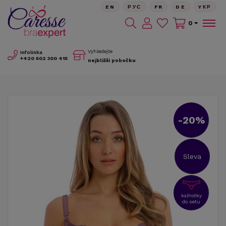
EN
РУС
FR
DE
YКР
0
Vyhledejte
Infolinka
+420
602 300 415
nejbližší pobočku
-20%
Sleva
kalhotky
do setu