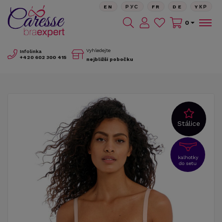
EN
РУС
FR
DE
YКР
0
Vyhledejte
Infolinka
+420
602 300 415
nejbližší pobočku
Stálice
kalhotky
do setu