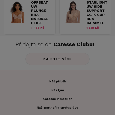
OFFBEAT
STARLIGHT
UW
UW SIDE
PLUNGE
SUPPORT
BRA
GG-K CUP
NATURAL
BRA
BEIGE
CARAMEL
1 455 Kč
1 510 Kč
Přidejte se do
Caresse Clubu!
ZJISTIT VÍCE
Náš příběh
Náš tým
Caresse v médiích
Naši partneři a spolupráce