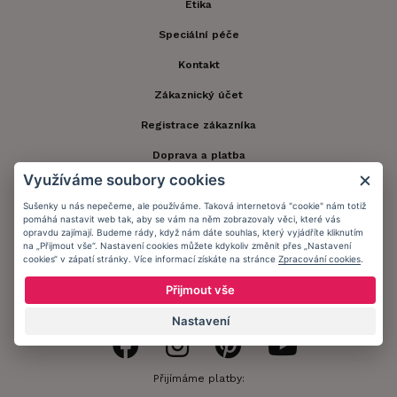
Etika
Speciální péče
Kontakt
Zákaznický účet
Registrace zákazníka
Doprava a platba
Využíváme soubory cookies
Obchodní podmínky
Sušenky u nás nepečeme, ale používáme. Taková internetová "cookie" nám totiž
Ochrana osobních údajů
pomáhá nastavit web tak, aby se vám na něm zobrazovaly věci, které vás
opravdu zajímají. Budeme rády, když nám dáte souhlas, který vyjádříte kliknutím
Informační memorandum
na „Přijmout vše“. Nastavení cookies můžete kdykoliv změnit přes „Nastavení
cookies“ v zápatí stránky. Více informací získáte na stránce
Zpracování cookies
.
Přijmout vše
Zůstaňte s námi v kontaktu.
Nastavení
Přijímáme platby: