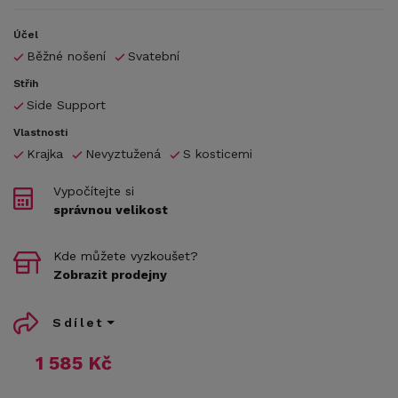
Účel
Běžné nošení
Svatební
Střih
Side Support
Vlastnosti
Krajka
Nevyztužená
S kosticemi
Vypočítejte si
správnou velikost
Kde můžete vyzkoušet?
Zobrazit prodejny
Sdílet
1 585 Kč