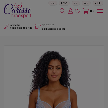
EN
РУС
FR
DE
YКР
0
Vyhledejte
Infolinka
+420
602 300 415
nejbližší pobočku