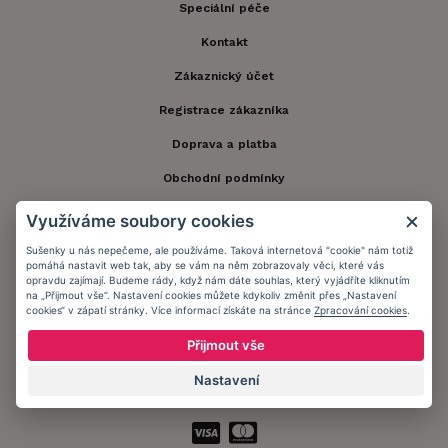
Speciální péče
Kontakt
Zákaznický účet
Registrace zákazníka
Doprava a platba
Obchodní podmínky
Ochrana osobních údajů
Využíváme soubory cookies
Informační memorandum
Sušenky u nás nepečeme, ale používáme. Taková internetová "cookie" nám totiž
pomáhá nastavit web tak, aby se vám na něm zobrazovaly věci, které vás
opravdu zajímají. Budeme rády, když nám dáte souhlas, který vyjádříte kliknutím
na „Přijmout vše“. Nastavení cookies můžete kdykoliv změnit přes „Nastavení
Zůstaňte s námi v kontaktu.
cookies“ v zápatí stránky. Více informací získáte na stránce
Zpracování cookies
.
Přijmout vše
Nastavení
Přijímáme platby: