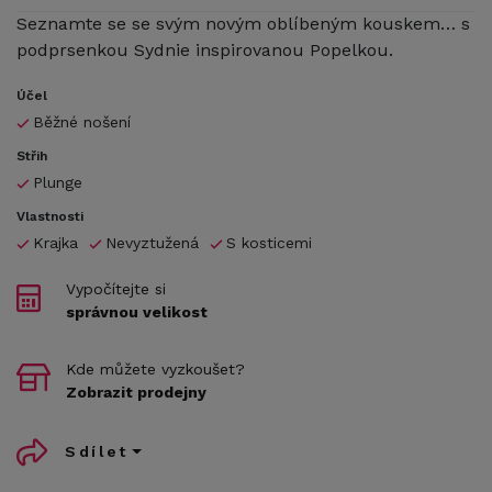
Seznamte se se svým novým oblíbeným kouskem… s
podprsenkou Sydnie inspirovanou Popelkou.
Účel
Běžné nošení
Střih
Plunge
Vlastnosti
Krajka
Nevyztužená
S kosticemi
Vypočítejte si
správnou velikost
Kde můžete vyzkoušet?
Zobrazit prodejny
Sdílet