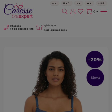
EN
РУС
FR
DE
YКР
0
Vyhledejte
Infolinka
+420
602 300 415
nejbližší pobočku
-20%
Sleva