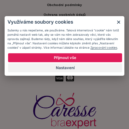
Obchodní podmínky
Ochrana osobních údajů
Využíváme soubory cookies
Informační memorandum
Sušenky u nás nepečeme, ale používáme. Taková internetová "cookie" nám totiž
pomáhá nastavit web tak, aby se vám na něm zobrazovaly věci, které vás
opravdu zajímají. Budeme rády, když nám dáte souhlas, který vyjádříte kliknutím
Zůstaňte s námi v kontaktu.
na „Přijmout vše“. Nastavení cookies můžete kdykoliv změnit přes „Nastavení
cookies“ v zápatí stránky. Více informací získáte na stránce
Zpracování cookies
.
Přijmout vše
Nastavení
Přijímáme platby: