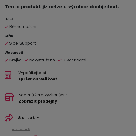
Tento produkt již nelze u výrobce doobjednat.
Účel
Běžné nošení
Střih
Side Support
Vlastnosti
Krajka
Nevyztužená
S kosticemi
Vypočítejte si
správnou velikost
Kde můžete vyzkoušet?
Zobrazit prodejny
Sdílet
1 495 Kč