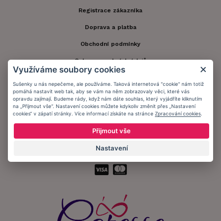
Registrace zákazníka
Doprava a platba
Obchodní podmínky
Ochrana osobních údajů
Využíváme soubory cookies
Informační memorandum
Sušenky u nás nepečeme, ale používáme. Taková internetová "cookie" nám totiž
pomáhá nastavit web tak, aby se vám na něm zobrazovaly věci, které vás
opravdu zajímají. Budeme rády, když nám dáte souhlas, který vyjádříte kliknutím
Zůstaňte s námi v kontaktu.
na „Přijmout vše“. Nastavení cookies můžete kdykoliv změnit přes „Nastavení
cookies“ v zápatí stránky. Více informací získáte na stránce
Zpracování cookies
.
Přijmout vše
Nastavení
Přijímáme platby: