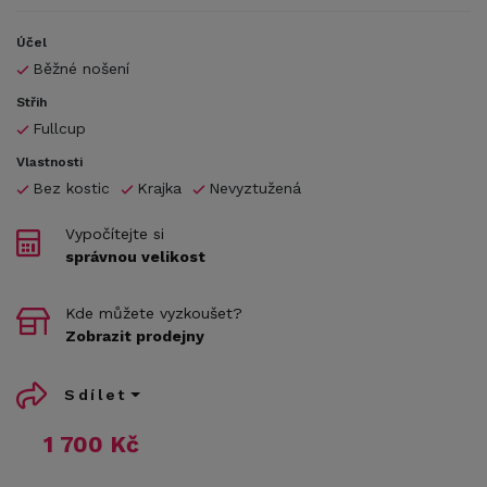
Účel
Běžné nošení
Střih
Fullcup
Vlastnosti
Bez kostic
Krajka
Nevyztužená
Vypočítejte si
správnou velikost
Kde můžete vyzkoušet?
Zobrazit prodejny
Sdílet
1 700 Kč