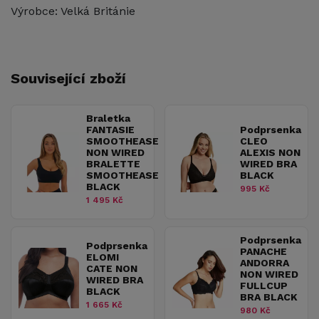
Výrobce: Velká Británie
Související zboží
Braletka
FANTASIE
Podprsenka
SMOOTHEASE
CLEO
NON WIRED
ALEXIS NON
BRALETTE
WIRED BRA
SMOOTHEASE
BLACK
BLACK
995 Kč
1 495 Kč
Podprsenka
Podprsenka
PANACHE
ELOMI
ANDORRA
CATE NON
NON WIRED
WIRED BRA
FULLCUP
BLACK
BRA BLACK
1 665 Kč
980 Kč