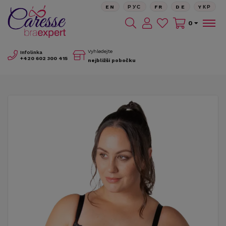
EN
РУС
FR
DE
YКР
0
Vyhledejte
Infolinka
+420
602 300 415
nejbližší pobočku