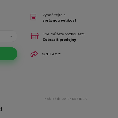
Vypočítejte si
správnou velikost
Kde můžete vyzkoušet?
Zobrazit prodejny
Sdílet
Náš kód:
JA1045561BLK
í