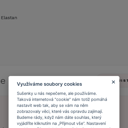
 Elastan
 se do
Caresse Clubu!
ZJIS
Využíváme soubory cookies
Sušenky u nás nepečeme, ale používáme.
Taková internetová "cookie" nám totiž pomáhá
nastavit web tak, aby se vám na něm
zobrazovaly věci, které vás opravdu zajímají.
Budeme rády, když nám dáte souhlas, který
Náš příběh
Zákaznický účet
vyjádříte kliknutím na „Přijmout vše“. Nastavení
Náš tým
Registrace