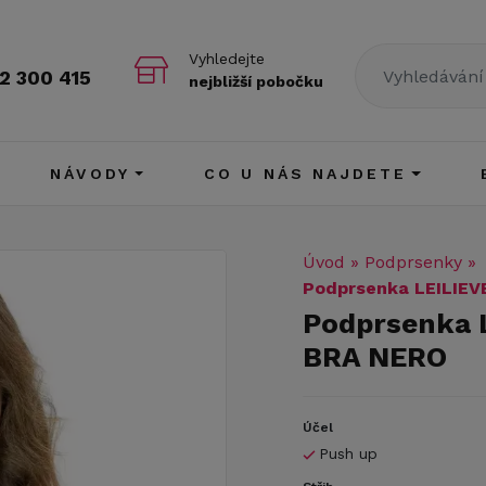
Vyhledejte
2 300 415
nejbližší pobočku
NÁVODY
CO U NÁS NAJDETE
Úvod
»
Podprsenky
»
Podprsenka LEILIEV
Podprsenka 
BRA NERO
Účel
Push up