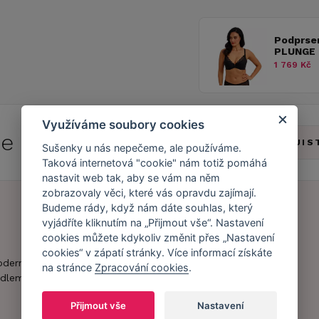
Podprse
PLUNGE 
1 769 Kč
Využíváme soubory cookies
 se do
Caresse Clubu!
ZJIS
Sušenky u nás nepečeme, ale používáme.
Taková internetová "cookie" nám totiž pomáhá
nastavit web tak, aby se vám na něm
zobrazovaly věci, které vás opravdu zajímají.
Budeme rády, když nám dáte souhlas, který
vyjádříte kliknutím na „Přijmout vše“. Nastavení
Náš příběh
Zákaznický účet
cookies můžete kdykoliv změnit přes „Nastavení
cookies“ v zápatí stránky. Více informací získáte
Náš tým
Registrace
oderní obchod s
na stránce
Zpracování cookies
.
zákazníka
dlem.
Caresse v
médiích
Doprava a platba
Přijmout vše
Nastavení