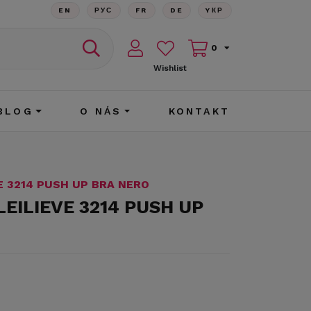
EN
РУС
FR
DE
YКР
0
Wishlist
BLOG
O NÁS
KONTAKT
E 3214 PUSH UP BRA NERO
LEILIEVE 3214 PUSH UP