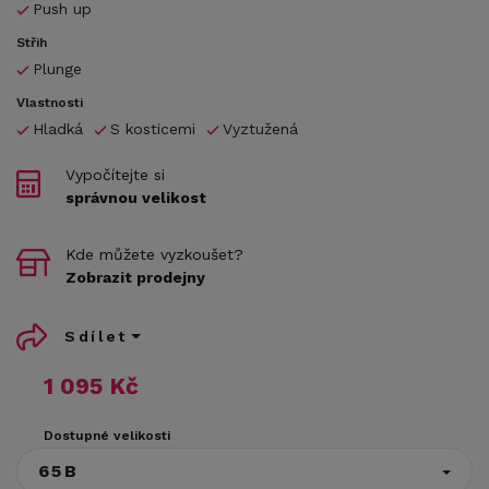
Push up
Střih
Plunge
Vlastnosti
Hladká
S kosticemi
Vyztužená
Vypočítejte si
správnou velikost
Kde můžete vyzkoušet?
Zobrazit prodejny
Sdílet
1 095 Kč
Dostupné velikosti
65B