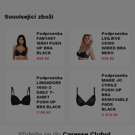
Související zboží
Podprsenka
Podprsenka
FANTASY
LEILIEVE
15801 PUSH
C5100
UP BRA
WIRED BRA
BLACK
NERO
895 Kč
939 Kč
Podprsenka
Podprsenka
MARIE JO
LINGADORE
CYRILE
1400-3
PUSH-UP
DAILY T-
BRA
SHIRT
REMOVABLE
PUSH UP
PADS
BRA BLACK
BLACK
1 195 Kč
2 470 Kč
Přidejte se do
Caresse Clubu!