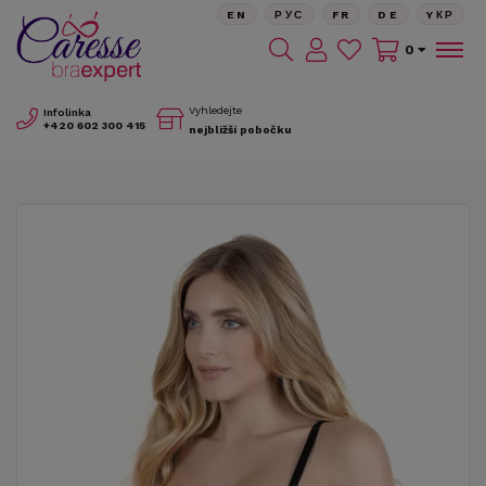
EN
РУС
FR
DE
YКР
0
Vyhledejte
Infolinka
+420
602 300 415
nejbližší pobočku