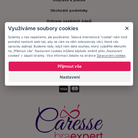
Doprava a platba
Obchodní podmínky
Ochrana osobních údajů
Využíváme soubory cookies
Informační memorandum
Sušenky u nás nepečeme, ale používáme. Taková internetová "cookie" nám totiž
pomáhá nastavit web tak, aby se vám na něm zobrazovaly věci, které vás
opravdu zajímají. Budeme rády, když nám dáte souhlas, který vyjádříte kliknutím
Zůstaňte s námi v kontaktu.
na „Přijmout vše“. Nastavení cookies můžete kdykoliv změnit přes „Nastavení
cookies“ v zápatí stránky. Více informací získáte na stránce
Zpracování cookies
.
Přijmout vše
Nastavení
Přijímáme platby: