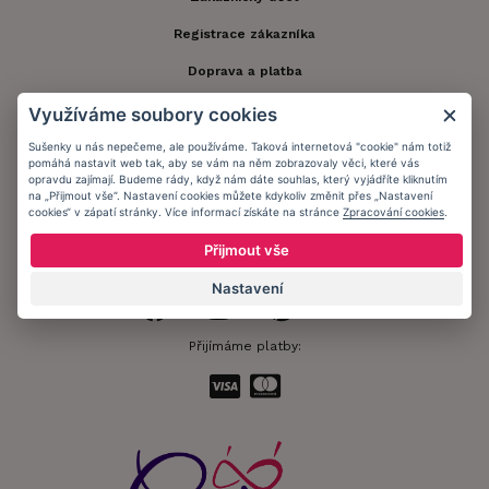
Registrace zákazníka
Doprava a platba
Obchodní podmínky
Využíváme soubory cookies
Ochrana osobních údajů
Sušenky u nás nepečeme, ale používáme. Taková internetová "cookie" nám totiž
pomáhá nastavit web tak, aby se vám na něm zobrazovaly věci, které vás
opravdu zajímají. Budeme rády, když nám dáte souhlas, který vyjádříte kliknutím
Informační memorandum
na „Přijmout vše“. Nastavení cookies můžete kdykoliv změnit přes „Nastavení
cookies“ v zápatí stránky. Více informací získáte na stránce
Zpracování cookies
.
Zůstaňte s námi v kontaktu.
Přijmout vše
Nastavení
Přijímáme platby: