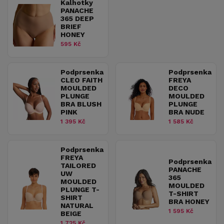
Kalhotky
PANACHE
365 DEEP
BRIEF
HONEY
595 Kč
Podprsenka
Podprsenka
CLEO FAITH
FREYA
MOULDED
DECO
PLUNGE
MOULDED
BRA BLUSH
PLUNGE
PINK
BRA NUDE
1 395 Kč
1 585 Kč
Podprsenka
FREYA
Podprsenka
TAILORED
PANACHE
UW
365
MOULDED
MOULDED
PLUNGE T-
T-SHIRT
SHIRT
BRA HONEY
NATURAL
1 595 Kč
BEIGE
1 725 Kč