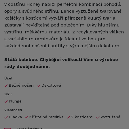
v odstínu Honey nabízí perfektní kombinaci pohodlí,
opory a svůdného střihu. Lehce vyztužené tvarované
košíčky s kosticemi vytváří přirozeně kulatý tvar a
zůstávají neviditelné pod oblečením. Díky hlubšímu
výstřihu, měkkému materiálu z recyklovaných vláken
a variabilním ramínkům je ideální volbou pro
každodenní nošení i outfity s výraznějším dekoltem.
Stálá kolekce. Chybějící velikosti Vám u výrobce
rády doobjednáme.
Účel
Běžné nošení
Dekoltová
Střih
Plunge
Vlastnosti
Hladká
Křížitelná ramínka
S kosticemi
Vyztužená
Vypočítejte si