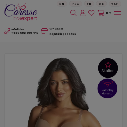
EN
РУС
FR
DE
YКР
0
Vyhledejte
Infolinka
+420
602 300 415
nejbližší pobočku
Stálice
kalhotky
do setu