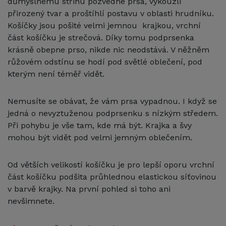
důmyslnému střihu pozvedne prsa, vykouzlí
přirozený tvar a proštíhlí postavu v oblasti hrudníku.
Košíčky jsou pošité velmi jemnou krajkou, vrchní
část košíčku je strečová. Díky tomu podprsenka
krásně obepne prso, nikde nic neodstává. V něžněm
růžovém odstínu se hodí pod světlé oblečení, pod
kterým není téměř vidět.
Nemusíte se obávat, že vám prsa vypadnou. I když se
jedná o nevyztuženou podprsenku s nízkým středem.
Při pohybu je vše tam, kde má být. Krajka a švy
mohou být vidět pod velmi jemným oblečením.
Od větších velikostí košíčku je pro lepší oporu vrchní
část košíčku podšita průhlednou elastickou síťovinou
v barvě krajky. Na první pohled si toho ani
nevšimnete.