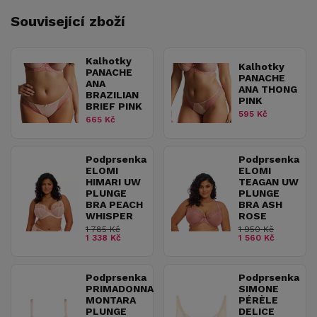
Související zboží
Kalhotky
Kalhotky
PANACHE
PANACHE
ANA
ANA THONG
BRAZILIAN
PINK
BRIEF PINK
595 Kč
665 Kč
Podprsenka
Podprsenka
ELOMI
ELOMI
HIMARI UW
TEAGAN UW
PLUNGE
PLUNGE
BRA PEACH
BRA ASH
WHISPER
ROSE
1 785 Kč
1 950 Kč
1 338 Kč
1 560 Kč
Podprsenka
Podprsenka
PRIMADONNA
SIMONE
MONTARA
PÉRÈLE
PLUNGE
DELICE