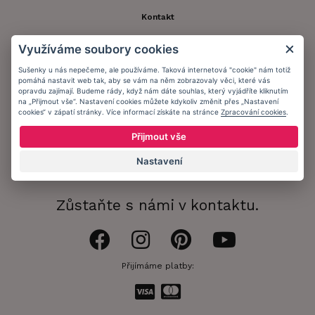
Kontakt
Zákaznický účet
Využíváme soubory cookies
Registrace zákazníka
Sušenky u nás nepečeme, ale používáme. Taková internetová "cookie" nám totiž
pomáhá nastavit web tak, aby se vám na něm zobrazovaly věci, které vás
Doprava a platba
opravdu zajímají. Budeme rády, když nám dáte souhlas, který vyjádříte kliknutím
na „Přijmout vše“. Nastavení cookies můžete kdykoliv změnit přes „Nastavení
cookies“ v zápatí stránky. Více informací získáte na stránce
Zpracování cookies
.
Obchodní podmínky
Přijmout vše
Ochrana osobních údajů
Nastavení
Informační memorandum
Zůstaňte s námi v kontaktu.
Přijímáme platby: