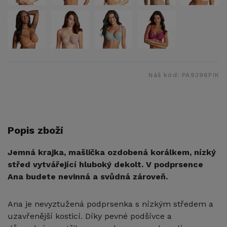
Náš kód:
PA9396PIK
Popis zboží
Jemná krajka, mašlička ozdobená korálkem, nízký
střed vytvářející hluboký dekolt. V podprsence
Ana budete nevinná a svůdná zároveň.
Ana je nevyztužená podprsenka
s nízkým středem a
uzavřenější kosticí. Díky pevné podšívce a