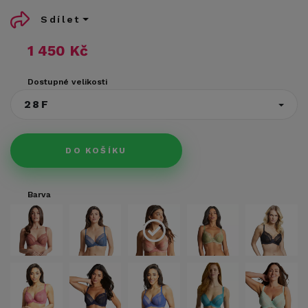
Sdílet
1 450 Kč
Dostupné velikosti
28F
DO KOŠÍKU
Barva