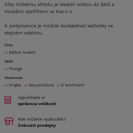
Díky nízkému středu je ideální volbou do šatů s
hlubším výstřihem ve tvaru V.
K podprsence je možné doobjednat kalhotky ve
stejném odstínu.
Účel
Běžné nošení
Střih
Plunge
Vlastnosti
Krajka
Nevyztužená
S kosticemi
Vypočítejte si
správnou velikost
Kde můžete vyzkoušet?
Zobrazit prodejny