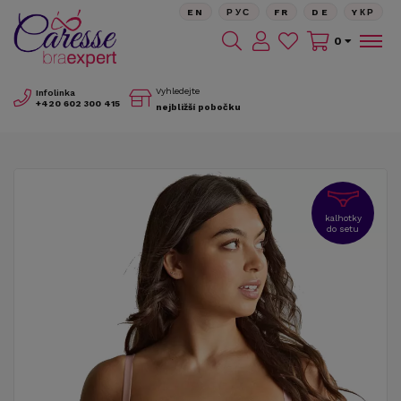
EN
РУС
FR
DE
YКР
0
Vyhledejte
Infolinka
+420
602 300 415
nejbližší pobočku
kalhotky
do setu