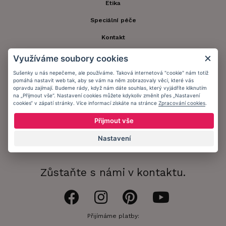
Etika
Speciální péče
Kontakt
Zákaznický účet
Využíváme soubory cookies
Registrace zákazníka
Sušenky u nás nepečeme, ale používáme. Taková internetová "cookie" nám totiž
pomáhá nastavit web tak, aby se vám na něm zobrazovaly věci, které vás
opravdu zajímají. Budeme rády, když nám dáte souhlas, který vyjádříte kliknutím
Doprava a platba
na „Přijmout vše“. Nastavení cookies můžete kdykoliv změnit přes „Nastavení
cookies“ v zápatí stránky. Více informací získáte na stránce
Zpracování cookies
.
Obchodní podmínky
Přijmout vše
Ochrana osobních údajů
Nastavení
Informační memorandum
Zůstaňte s námi v kontaktu.
Přijímáme platby: