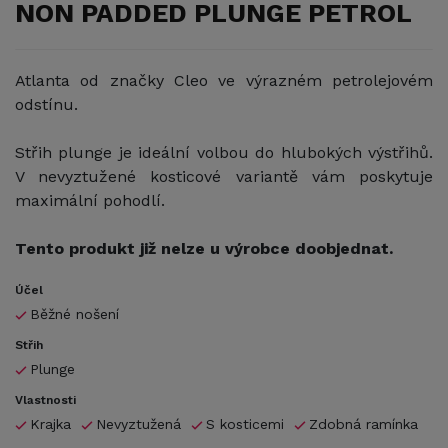
NON PADDED PLUNGE PETROL
Atlanta od značky Cleo ve výrazném petrolejovém
odstínu.
Střih plunge je ideální volbou do hlubokých výstřihů.
V nevyztužené kosticové variantě vám poskytuje
maximální pohodlí.
Tento produkt již nelze u výrobce doobjednat.
Účel
Běžné nošení
Střih
Plunge
Vlastnosti
Krajka
Nevyztužená
S kosticemi
Zdobná ramínka