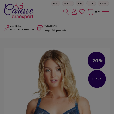
EN
РУС
FR
DE
YКР
0
Vyhledejte
Infolinka
+420
602 300 415
nejbližší pobočku
-20%
Sleva