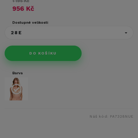
1 195 Kč
956 Kč
Dostupné velikosti
28E
DO KOŠÍKU
Barva
Náš kód:
PA7328NUE