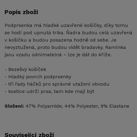
Popis zboží
Podprsenka má hladké uzavřené košíčky, díky tomu
se hodí pod upnutá trika. Ňadra budou celá uzavřená
v košíčku a budou posazena hodně od sebe. Je
nevyztužená, proto budou vidět bradavky. Ramínka
jsou vzadu odnímatelná – lze je dát do kříže.
- Bezešvý košíček
- Hladký povrch podprsenky
- tři řady háčků pro správné utažení obvodu
- kostice udrží prsa, tam kde mají být
Složení:
47% Polyamide, 44% Polyester, 9% Elastane
Související zboží