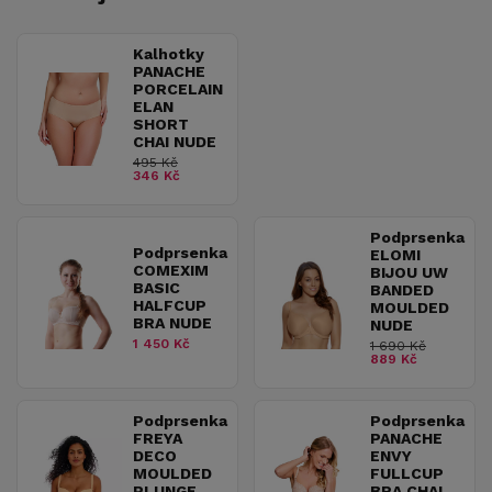
Kalhotky
PANACHE
PORCELAIN
ELAN
SHORT
CHAI NUDE
495 Kč
346 Kč
Podprsenka
Podprsenka
ELOMI
COMEXIM
BIJOU UW
BASIC
BANDED
HALFCUP
MOULDED
BRA NUDE
NUDE
1 450 Kč
1 690 Kč
889 Kč
Podprsenka
Podprsenka
FREYA
PANACHE
DECO
ENVY
MOULDED
FULLCUP
PLUNGE
BRA CHAI