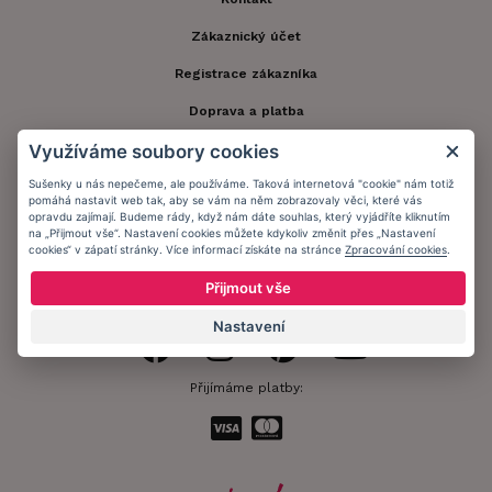
Zákaznický účet
Registrace zákazníka
Doprava a platba
Využíváme soubory cookies
Obchodní podmínky
Sušenky u nás nepečeme, ale používáme. Taková internetová "cookie" nám totiž
Ochrana osobních údajů
pomáhá nastavit web tak, aby se vám na něm zobrazovaly věci, které vás
opravdu zajímají. Budeme rády, když nám dáte souhlas, který vyjádříte kliknutím
Informační memorandum
na „Přijmout vše“. Nastavení cookies můžete kdykoliv změnit přes „Nastavení
cookies“ v zápatí stránky. Více informací získáte na stránce
Zpracování cookies
.
Přijmout vše
Zůstaňte s námi v kontaktu.
Nastavení
Přijímáme platby: