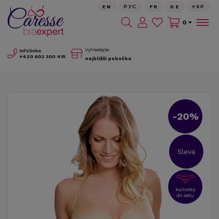
EN
РУС
FR
DE
YКР
0
Vyhledejte
Infolinka
+420
602 300 415
nejbližší pobočku
-20%
Sleva
kalhotky
do setu