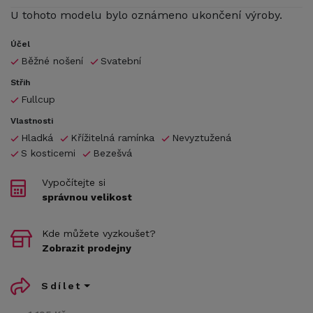
U tohoto modelu bylo oznámeno ukončení výroby.
Účel
Běžné nošení
Svatební
Střih
Fullcup
Vlastnosti
Hladká
Křížitelná ramínka
Nevyztužená
S kosticemi
Bezešvá
Vypočítejte si
správnou velikost
Kde můžete vyzkoušet?
Zobrazit prodejny
Sdílet