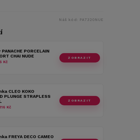
Náš kód:
PA7320NUE
í
y PANACHE PORCELAIN
ORT CHAI NUDE
ZOBRAZIT
6 Kč
nka CLEO KOKO
D PLUNGE STRAPLESS
ZOBRAZIT
L
116 Kč
nka FREYA DECO CAMEO