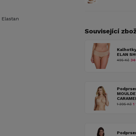
 Elastan
Související zbož
Kalhotk
ELAN SH
495 Kč
34
Podprse
MOULDE
CARAME
1 395 Kč
1 
Podprse