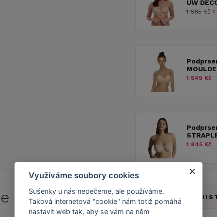
UW DEC
1 665 Kč
1
Podprse
MOULDE
1 549 Kč
Podprse
STRAPLE
1 845 Kč
Využíváme soubory cookies
Sušenky u nás nepečeme, ale používáme.
 se do
Caresse Clubu!
ZJIS
Taková internetová "cookie" nám totiž pomáhá
nastavit web tak, aby se vám na něm