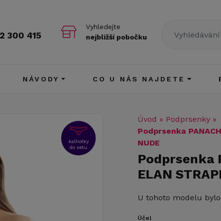
Vyhledejte
2 300 415
nejbližší pobočku
NÁVODY
CO U NÁS NAJDETE
Úvod
»
Podprsenky
»
Podprsenka PANACH
NUDE
kalhotky
do setu
Podprsenka
ELAN STRAP
U tohoto modelu byl
Účel