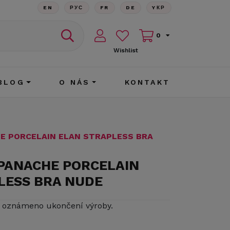
EN
РУС
FR
DE
YКР
0
Wishlist
BLOG
O NÁS
KONTAKT
E PORCELAIN ELAN STRAPLESS BRA
 PANACHE PORCELAIN
LESS BRA NUDE
o oznámeno ukončení výroby.