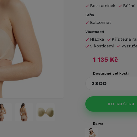
Bez ramínek
Běžné 
Střih
Balconnet
Vlastnosti
Hladká
Křížitelná r
S kosticemi
Vyztuž
1 135 Kč
Dostupné velikosti
28DD
DO KOŠÍKU
Barva