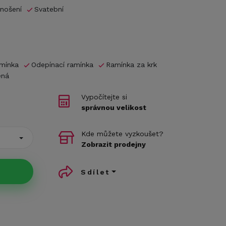
nošení
Svatební
amínka
Odepínací ramínka
Ramínka za krk
ená
Vypočítejte si
správnou velikost
Kde můžete vyzkoušet?
Zobrazit prodejny
Sdílet