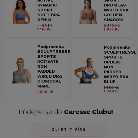
DYNAMIC
DROMEAS
SPORT
WIRED BRA
SOFT BRA
GOLDEN
DENIM
SHADOW
1 480 Kč
2 340 Kč
1 110 Kč
1 872 Kč
Podprsenka
Podprsenka
SCULPTRESSE
SCULPTRESSE
SPORTS
SPORTS
ACTIVATE
UPBEAT
NON
NON
PADDED
PADDED
WIRED BRA
WIRED BRA
CHARCOAL
BLUE
MARL
1 560 Kč
1 248 Kč
1 545 Kč
Přidejte se do
Caresse Clubu!
ZJISTIT VÍCE