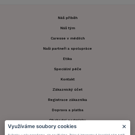
Náš příběh
Náš tým
Caresse v médiích
Naši partneři a spolupráce
Etika
Speciální péče
Kontakt
Zákaznický účet
Registrace zákazníka
Doprava a platba
Obchodní podmínky
Využíváme soubory cookies
Ochrana osobních údajů