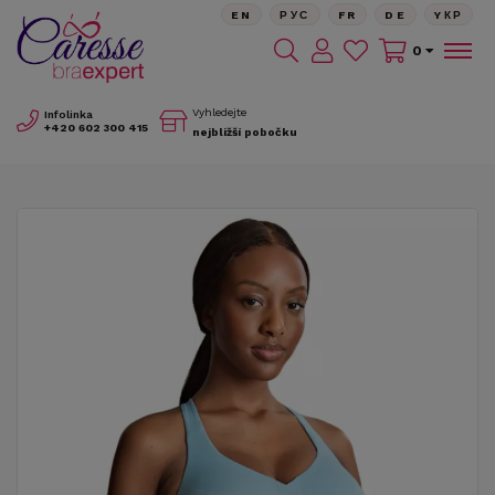
EN
РУС
FR
DE
YКР
0
Vyhledejte
Infolinka
+420
602 300 415
nejbližší pobočku