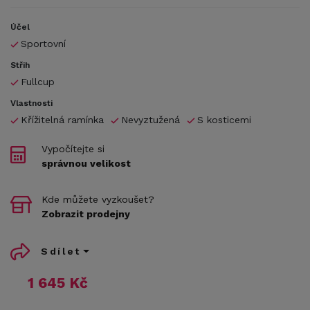
Účel
Sportovní
Střih
Fullcup
Vlastnosti
Křížitelná ramínka
Nevyztužená
S kosticemi
Vypočítejte si
správnou velikost
Kde můžete vyzkoušet?
Zobrazit prodejny
Sdílet
1 645 Kč