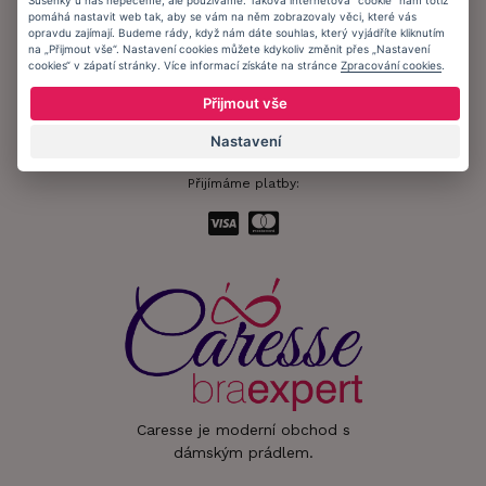
Sušenky u nás nepečeme, ale používáme. Taková internetová "cookie" nám totiž
pomáhá nastavit web tak, aby se vám na něm zobrazovaly věci, které vás
Informační memorandum
opravdu zajímají. Budeme rády, když nám dáte souhlas, který vyjádříte kliknutím
na „Přijmout vše“. Nastavení cookies můžete kdykoliv změnit přes „Nastavení
cookies“ v zápatí stránky. Více informací získáte na stránce
Zpracování cookies
.
Zůstaňte s námi v kontaktu.
Přijmout vše
Nastavení
Přijímáme platby:
Caresse je moderní obchod s
dámským prádlem.