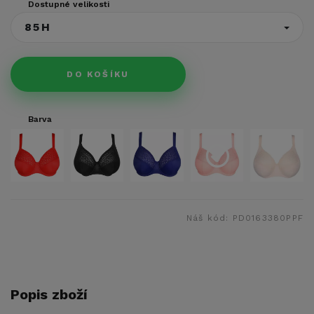
Dostupné velikosti
85H
DO KOŠÍKU
Barva
Náš kód:
PD0163380PPF
Popis zboží