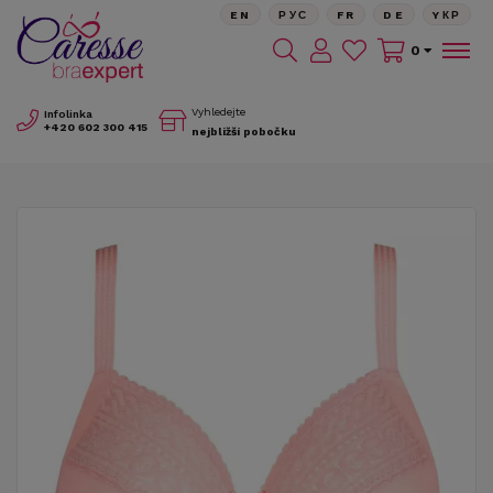
EN
РУС
FR
DE
YКР
0
Vyhledejte
Infolinka
+420
602 300 415
nejbližší pobočku