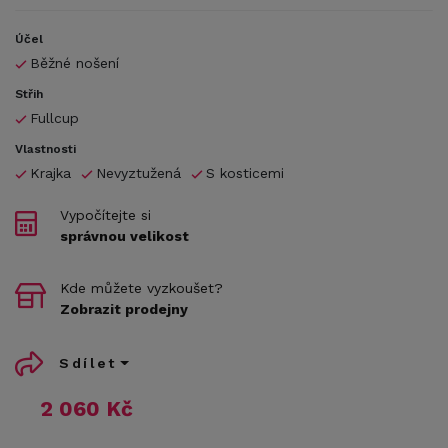
Účel
Běžné nošení
Střih
Fullcup
Vlastnosti
Krajka
Nevyztužená
S kosticemi
Vypočítejte si
správnou velikost
Kde můžete vyzkoušet?
Zobrazit prodejny
Sdílet
2 060 Kč