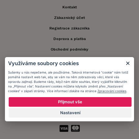
Kontakt
Zákaznický účet
Registrace zákazníka
Doprava a platba
Obchodní podmínky
Ochrana osobních údajů
Využíváme soubory cookies
Informační memorandum
Sušenky u nás nepečeme, ale používáme. Taková internetová "cookie" nám totiž
pomáhá nastavit web tak, aby se vám na něm zobrazovaly věci, které vás
opravdu zajímají. Budeme rády, když nám dáte souhlas, který vyjádříte kliknutím
na „Přijmout vše“. Nastavení cookies můžete kdykoliv změnit přes „Nastavení
Zůstaňte s námi v kontaktu.
cookies“ v zápatí stránky. Více informací získáte na stránce
Zpracování cookies
.
Přijmout vše
Nastavení
Přijímáme platby: