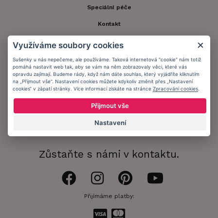
Speciální péče
Kontakt
Zákaznický účet
Využíváme soubory cookies
Registrace zákazníka
Sušenky u nás nepečeme, ale používáme. Taková internetová "cookie" nám totiž
pomáhá nastavit web tak, aby se vám na něm zobrazovaly věci, které vás
Doprava a platba
opravdu zajímají. Budeme rády, když nám dáte souhlas, který vyjádříte kliknutím
na „Přijmout vše“. Nastavení cookies můžete kdykoliv změnit přes „Nastavení
cookies“ v zápatí stránky. Více informací získáte na stránce
Zpracování cookies
.
Obchodní podmínky
Přijmout vše
Ochrana osobních údajů
Nastavení
Informační memorandum
Zůstaňte s námi v kontaktu.
Přijímáme platby: