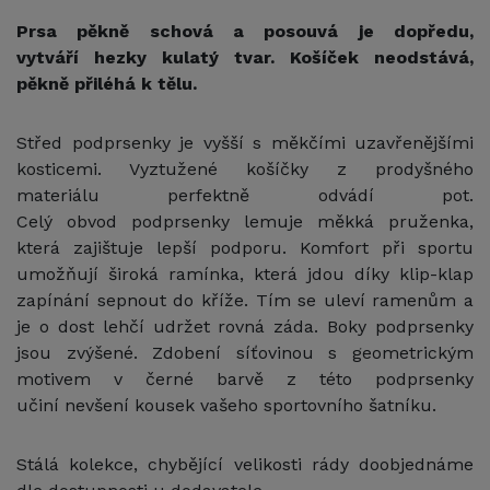
Prsa pěkně schová a posouvá je dopředu,
vytváří hezky kulatý tvar. Košíček neodstává,
pěkně přiléhá k tělu.
Střed podprsenky je vyšší s měkčími uzavřenějšími
kosticemi. Vyztužené košíčky z prodyšného
materiálu perfektně odvádí pot.
Celý obvod podprsenky lemuje měkká pruženka,
která zajištuje lepší podporu. Komfort při sportu
umožňují široká ramínka, která jdou díky klip-klap
zapínání sepnout do kříže. Tím se uleví ramenům a
je o dost lehčí udržet rovná záda. Boky podprsenky
jsou zvýšené. Zdobení síťovinou s geometrickým
motivem v černé barvě z této podprsenky
učiní nevšení kousek vašeho sportovního šatníku.
Stálá kolekce, chybějící velikosti rády doobjednáme