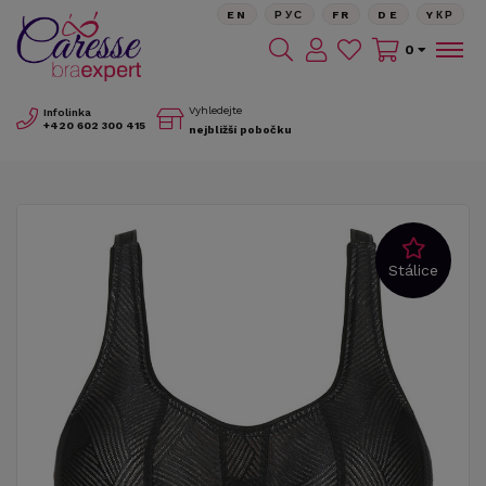
EN
РУС
FR
DE
YКР
0
Vyhledejte
Infolinka
+420
602 300 415
nejbližší pobočku
Stálice