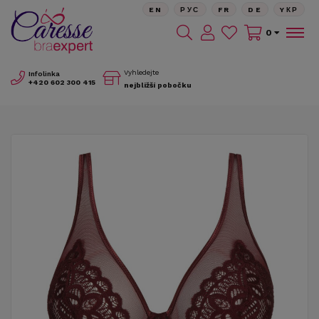
EN
РУС
FR
DE
YКР
0
Vyhledejte
Infolinka
+420
602 300 415
nejbližší pobočku