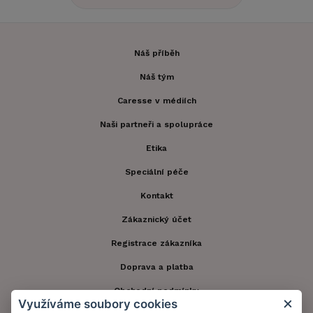
Náš příběh
Náš tým
Caresse v médiích
Naši partneři a spolupráce
Etika
Speciální péče
Kontakt
Zákaznický účet
Registrace zákazníka
Doprava a platba
Obchodní podmínky
Využíváme soubory cookies