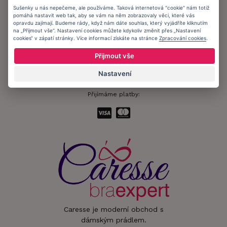
Ochrana osobních údajů
Sušenky u nás nepečeme, ale používáme. Taková internetová "cookie" nám totiž
pomáhá nastavit web tak, aby se vám na něm zobrazovaly věci, které vás
Informační memorandum
opravdu zajímají. Budeme rády, když nám dáte souhlas, který vyjádříte kliknutím
na „Přijmout vše“. Nastavení cookies můžete kdykoliv změnit přes „Nastavení
cookies“ v zápatí stránky. Více informací získáte na stránce
Zpracování cookies
.
Zůstaňte s námi v kontaktu.
Přijmout vše
Nastavení
Přijímáme platby:
Caresse je moderní obchod s
dámským prádlem.