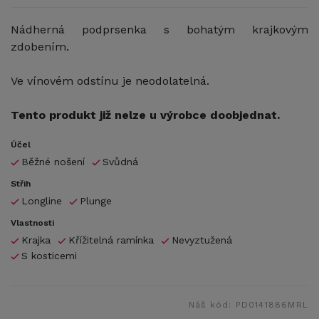
Nádherná podprsenka s bohatým krajkovým
zdobením.
Ve vínovém odstínu je neodolatelná.
Tento produkt již nelze u výrobce doobjednat.
Účel
Běžné nošení
Svůdná
Střih
Longline
Plunge
Vlastnosti
Krajka
Křížitelná ramínka
Nevyztužená
S kosticemi
Náš kód:
PD0141886MRL