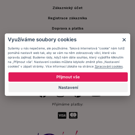
Zákaznický účet
Registrace zákazníka
Doprava a platba
Využíváme soubory cookies
Obchodní podmínky
Sušenky u nás nepečeme, ale používáme. Taková internetová "cookie" nám totiž
Ochrana osobních údajů
pomáhá nastavit web tak, aby se vám na něm zobrazovaly věci, které vás
opravdu zajímají. Budeme rády, když nám dáte souhlas, který vyjádříte kliknutím
Informační memorandum
na „Přijmout vše“. Nastavení cookies můžete kdykoliv změnit přes „Nastavení
cookies“ v zápatí stránky. Více informací získáte na stránce
Zpracování cookies
.
Přijmout vše
Zůstaňte s námi v kontaktu.
Nastavení
Přijímáme platby: