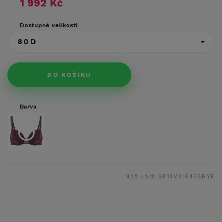
1 992 Kč
Dostupné velikosti
80D
DO KOŠÍKU
Barva
Náš kód:
SP14V316458BYE