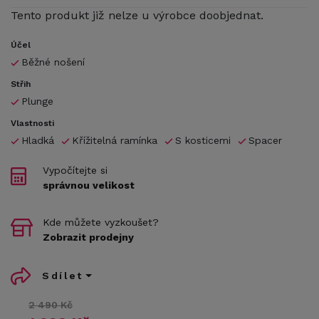
Tento produkt již nelze u výrobce doobjednat.
Účel
Běžné nošení
Střih
Plunge
Vlastnosti
Hladká
Křížitelná ramínka
S kosticemi
Spacer
Vypočítejte si
správnou velikost
Kde můžete vyzkoušet?
Zobrazit prodejny
Sdílet
2 490 Kč