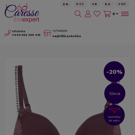
EN
РУС
FR
DE
YКР
0
Vyhledejte
Infolinka
+420
602 300 415
nejbližší pobočku
-20%
Sleva
kalhotky
do setu