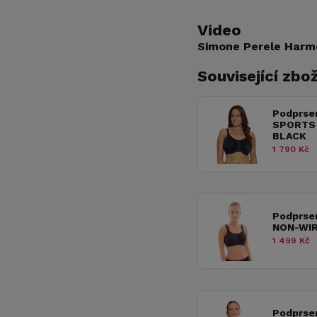
Video
Simone Perele Harm
Související zbož
Podprse
SPORTS 
BLACK
1 790 Kč
Podprse
NON-WIR
1 499 Kč
Podprse