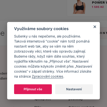
POWER 
1 595 Kč
Využíváme soubory cookies
 se do
Caresse Clubu!
ZJIS
Sušenky u nás nepečeme, ale používáme.
Taková internetová "cookie" nám totiž pomáhá
nastavit web tak, aby se vám na něm
zobrazovaly věci, které vás opravdu zajímají.
Budeme rády, když nám dáte souhlas, který
vyjádříte kliknutím na „Přijmout vše“. Nastavení
Náš příběh
Zákaznický účet
cookies můžete kdykoliv změnit přes „Nastavení
cookies“ v zápatí stránky. Více informací získáte
Náš tým
Registrace
oderní obchod s
na stránce
Zpracování cookies
.
zákazníka
dlem.
Caresse v
médiích
Doprava a platba
Přijmout vše
Nastavení
Naši partneři a
Obchodní
spolupráce
podmínky