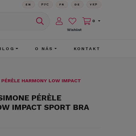
EN
РУС
FR
DE
YКР
0
Wishlist
BLOG
O NÁS
KONTAKT
E PÉRÈLE HARMONY LOW IMPACT
 SIMONE PÉRÈLE
W IMPACT SPORT BRA