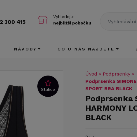
Vyhledejte
2 300 415
nejbližší pobočku
NÁVODY
CO U NÁS NAJDETE
Úvod
»
Podprsenky
»
Podprsenka SIMON
SPORT BRA BLACK
Stálice
Podprsenka
HARMONY LO
BLACK