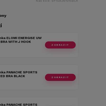
Náš kód:
SP1SA261015BLK
ony
í
nka ELOMI ENERGISE UW
BRA WITH J HOOK
ZOBRAZIT
nka PANACHE SPORTS
ED BRA BLACK
ZOBRAZIT
nka PANACHE SPORTS