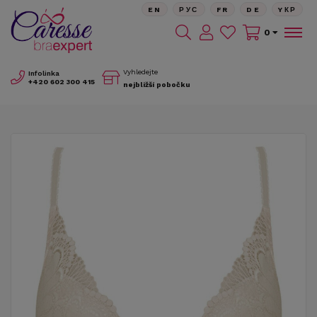
EN
РУС
FR
DE
YКР
0
Vyhledejte
Infolinka
+420
602 300 415
nejbližší pobočku