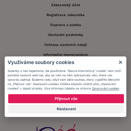
Zákaznický účet
Registrace zákazníka
Doprava a platba
Obchodní podmínky
Ochrana osobních údajů
Informační memorandum
Využíváme soubory cookies
Sušenky u nás nepečeme, ale používáme. Taková internetová "cookie" nám totiž
Zůstaňte s námi v kontaktu.
pomáhá nastavit web tak, aby se vám na něm zobrazovaly věci, které vás
opravdu zajímají. Budeme rády, když nám dáte souhlas, který vyjádříte kliknutím
na „Přijmout vše“. Nastavení cookies můžete kdykoliv změnit přes „Nastavení
cookies“ v zápatí stránky. Více informací získáte na stránce
Zpracování cookies
.
Přijmout vše
Přijímáme platby:
Nastavení