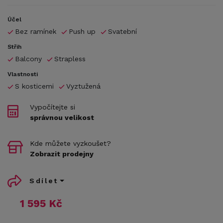
Účel
Bez ramínek
Push up
Svatební
Střih
Balcony
Strapless
Vlastnosti
S kosticemi
Vyztužená
Vypočítejte si
správnou velikost
Kde můžete vyzkoušet?
Zobrazit prodejny
Sdílet
1 595 Kč