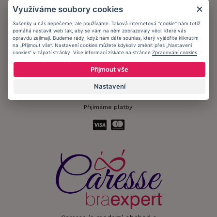
Obchodní podmínky
Využíváme soubory cookies
Ochrana osobních údajů
Sušenky u nás nepečeme, ale používáme. Taková internetová "cookie" nám totiž
pomáhá nastavit web tak, aby se vám na něm zobrazovaly věci, které vás
Informační memorandum
opravdu zajímají. Budeme rády, když nám dáte souhlas, který vyjádříte kliknutím
na „Přijmout vše“. Nastavení cookies můžete kdykoliv změnit přes „Nastavení
cookies“ v zápatí stránky. Více informací získáte na stránce
Zpracování cookies
.
Zůstaňte s námi v kontaktu.
Přijmout vše
Nastavení
Přijímáme platby: