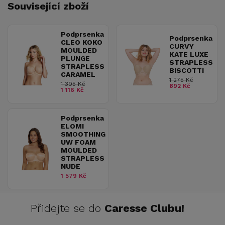
Související zboží
Podprsenka
Podprsenka
CLEO KOKO
CURVY
MOULDED
KATE LUXE
PLUNGE
STRAPLESS
STRAPLESS
BISCOTTI
CARAMEL
1 275 Kč
1 395 Kč
892 Kč
1 116 Kč
Podprsenka
ELOMI
SMOOTHING
UW FOAM
MOULDED
STRAPLESS
NUDE
1 579 Kč
Přidejte se do
Caresse Clubu!