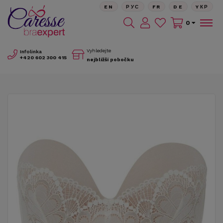
EN
РУС
FR
DE
YКР
0
Vyhledejte
Infolinka
+420
602 300 415
nejbližší pobočku