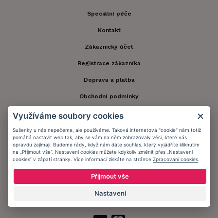
Speciální péče
Kontakt
Zákaznický účet
Registrace zákazníka
Doprava a platba
Obchodní podmínky
Ochrana osobních údajů
Využíváme soubory cookies
Informační memorandum
Sušenky u nás nepečeme, ale používáme. Taková internetová "cookie" nám totiž
pomáhá nastavit web tak, aby se vám na něm zobrazovaly věci, které vás
opravdu zajímají. Budeme rády, když nám dáte souhlas, který vyjádříte kliknutím
na „Přijmout vše“. Nastavení cookies můžete kdykoliv změnit přes „Nastavení
Zůstaňte s námi v kontaktu.
cookies“ v zápatí stránky. Více informací získáte na stránce
Zpracování cookies
.
Přijmout vše
Nastavení
Přijímáme platby: