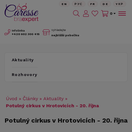
EN
РУС
FR
DE
YКР
0
Vyhledejte
Infolinka
+420
602 300 415
nejbližší pobočku
Aktuality
Rozhovory
Úvod
»
Články
»
Aktuality
»
Potulný cirkus v Hrotovicích - 20. října
Potulný cirkus v Hrotovicích - 20. října