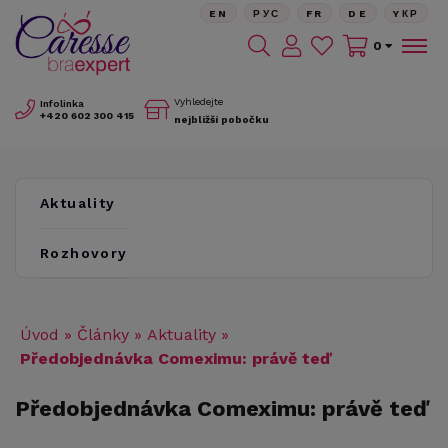
EN
РУС
FR
DE
YКР
0
Vyhledejte
Infolinka
+420
602 300 415
nejbližší pobočku
Aktuality
Rozhovory
Úvod
»
Články
»
Aktuality
»
Předobjednávka Comeximu: právě teď
Předobjednávka Comeximu: právě teď