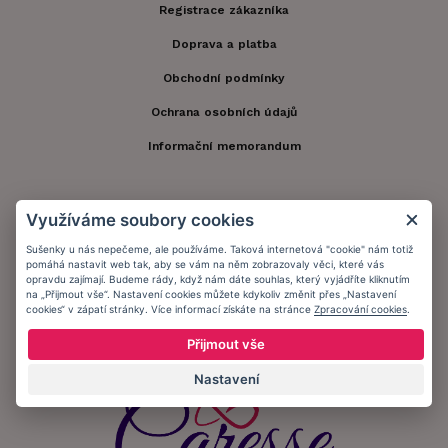
Registrace zákazníka
Doprava a platba
Obchodní podmínky
Ochrana osobních údajů
Informační memorandum
Zůstaňte s námi v kontaktu.
Využíváme soubory cookies
Sušenky u nás nepečeme, ale používáme. Taková internetová "cookie" nám totiž
pomáhá nastavit web tak, aby se vám na něm zobrazovaly věci, které vás
opravdu zajímají. Budeme rády, když nám dáte souhlas, který vyjádříte kliknutím
na „Přijmout vše“. Nastavení cookies můžete kdykoliv změnit přes „Nastavení
Přijímáme platby:
cookies“ v zápatí stránky. Více informací získáte na stránce
Zpracování cookies
.
Přijmout vše
Nastavení