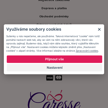
Doprava a platba
Obchodní podmínky
Ochrana osobních údajů
Využíváme soubory cookies
Informační memorandum
Sušenky u nás nepečeme, ale používáme. Taková internetová "cookie" nám totiž
pomáhá nastavit web tak, aby se vám na něm zobrazovaly věci, které vás
opravdu zajímají. Budeme rády, když nám dáte souhlas, který vyjádříte kliknutím
Zůstaňte s námi v kontaktu.
na „Přijmout vše“. Nastavení cookies můžete kdykoliv změnit přes „Nastavení
cookies“ v zápatí stránky. Více informací získáte na stránce
Zpracování cookies
.
Přijmout vše
Nastavení
Přijímáme platby: