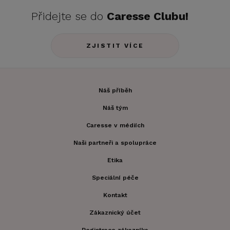
Přidejte se do
Caresse Clubu!
ZJISTIT VÍCE
Náš příběh
Náš tým
Caresse v médiích
Naši partneři a spolupráce
Etika
Speciální péče
Kontakt
Zákaznický účet
Registrace zákazníka