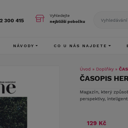
Vyhledejte
2 300 415
nejbližší pobočku
NÁVODY
CO U NÁS NAJDETE
Úvod
»
Doplňky
»
ČAS
ČASOPIS HER
Magazín, který způso
perspektivy, inteligen
129 Kč