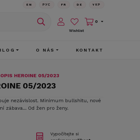
EN
РУС
FR
DE
YКР
0
Wishlist
BLOG
O NÁS
KONTAKT
OPIS HEROINE 05/2023
OINE 05/2023
buje nezávislost. Minimum bullshitu, nové
tní zábava... Od žen pro ženy.
Vypočítejte si