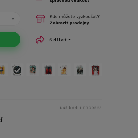
správnou velikost
Kde můžete vyzkoušet?
Zobrazit prodejny
Sdílet
Náš kód:
HERO0523
í