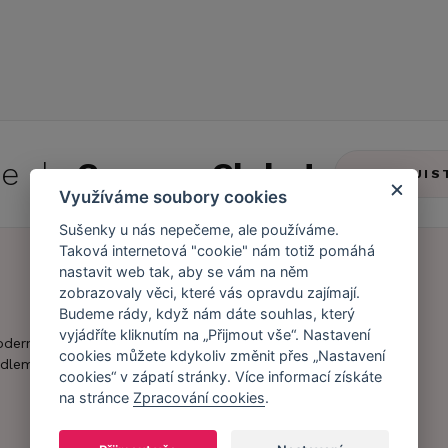
 se do
Caresse Clubu!
ZJIS
Využíváme soubory cookies
Sušenky u nás nepečeme, ale používáme.
Taková internetová "cookie" nám totiž pomáhá
nastavit web tak, aby se vám na něm
zobrazovaly věci, které vás opravdu zajímají.
Náš příběh
Zákaznický účet
Budeme rády, když nám dáte souhlas, který
vyjádříte kliknutím na „Přijmout vše“. Nastavení
Náš tým
Registrace
oderní obchod s
cookies můžete kdykoliv změnit přes „Nastavení
zákazníka
dlem.
Caresse v
cookies“ v zápatí stránky. Více informací získáte
médiích
Doprava a platba
na stránce
Zpracování cookies
.
Naši partneři a
Obchodní