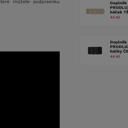
 které můžete podprsenku
Doplněk
PRODLU
háček T
49 Kč
Doplněk
PRODLU
háčky Č
49 Kč