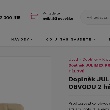
Vyhledejte
2 300 415
nejbližší pobočku
NÁVODY
CO U NÁS NAJDETE
Úvod
»
Doplňky
»
K p
Doplněk JULIMEX P
TĚLOVÉ
Doplněk JU
OBVODU 2 h
Prodlužovátko obvod
situaci, pokud je vám 