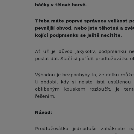
háčky v tělové barvě.
Třeba máte poprvé správnou velikost po
pevnější obvod. Nebo jste těhotná a zvě
kojící podprsenku se ještě necítíte.
Ať už je důvod jakýkoliv, podprsenku 
poslat dál. Stačí si pořídit prodlužovátko 
Výhodou je bezpochyby to, že délku můžete
li období, kdy si nejste jistá ustálenou
oblíbeným kouskem rozloučit, je ten
řešením.
Návod:
Prodlužovátko jednoduše zaháknete n