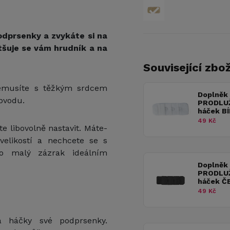
dprsenky a zvykáte si na
tšuje se vám hrudník a na
Související zbož
nemusíte s těžkým srdcem
Doplněk
obvodu.
PRODLU
háček B
49 Kč
 libovolně nastavit. Máte-
 velikostí a nechcete se s
to malý zázrak ideálním
Doplněk
PRODLU
háček Č
49 Kč
a háčky své podprsenky.