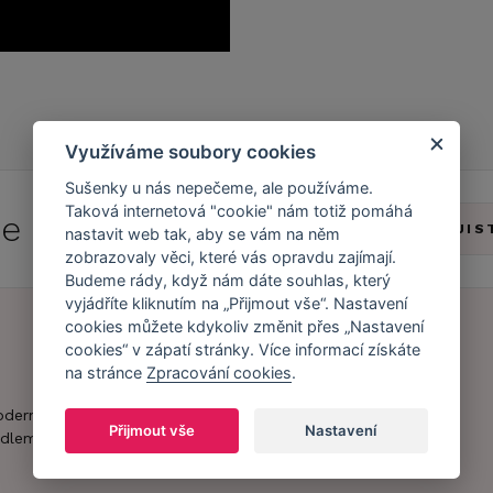
Využíváme soubory cookies
Sušenky u nás nepečeme, ale používáme.
Taková internetová "cookie" nám totiž pomáhá
 se do
Caresse Clubu!
ZJIS
nastavit web tak, aby se vám na něm
zobrazovaly věci, které vás opravdu zajímají.
Budeme rády, když nám dáte souhlas, který
vyjádříte kliknutím na „Přijmout vše“. Nastavení
cookies můžete kdykoliv změnit přes „Nastavení
cookies“ v zápatí stránky. Více informací získáte
Náš příběh
Zákaznický účet
na stránce
Zpracování cookies
.
Náš tým
Registrace
oderní obchod s
Přijmout vše
Nastavení
zákazníka
dlem.
Caresse v
médiích
Doprava a platba