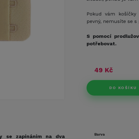
Pokud vám košíčky p
pevný, nemusíte se s
S pomocí prodlužov
potřebovat.
49 Kč
DO KOŠÍKU
Barva
ky se zapínáním na dva