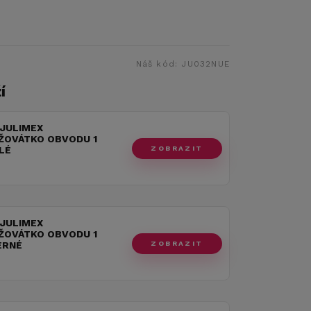
Náš kód:
JU032NUE
í
 JULIMEX
ŽOVÁTKO OBVODU 1
ZOBRAZIT
ÍLÉ
 JULIMEX
ŽOVÁTKO OBVODU 1
ZOBRAZIT
ERNÉ