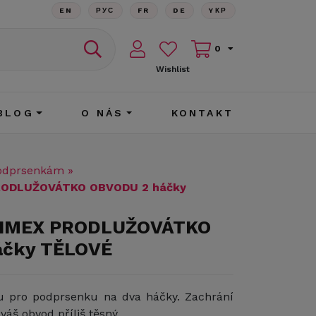
EN
РУС
FR
DE
YКР
0
Wishlist
BLOG
O NÁS
KONTAKT
odprsenkám
»
RODLUŽOVÁTKO OBVODU 2 háčky
LIMEX PRODLUŽOVÁTKO
áčky TĚLOVÉ
u pro podprsenku na dva háčky. Zachrání
váš obvod příliš těsný.