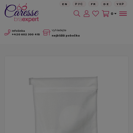
EN
РУС
FR
DE
YКР
0
Vyhledejte
Infolinka
+420
602 300 415
nejbližší pobočku