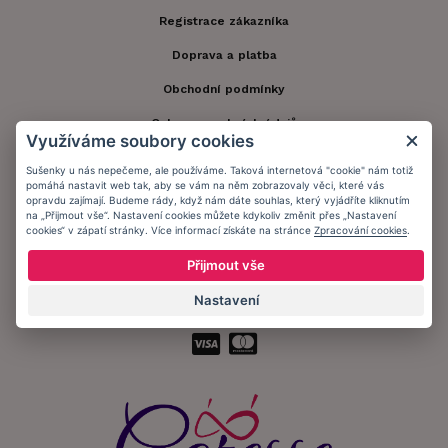
Registrace zákazníka
Doprava a platba
Obchodní podmínky
Ochrana osobních údajů
Využíváme soubory cookies
Informační memorandum
Sušenky u nás nepečeme, ale používáme. Taková internetová "cookie" nám totiž
pomáhá nastavit web tak, aby se vám na něm zobrazovaly věci, které vás
opravdu zajímají. Budeme rády, když nám dáte souhlas, který vyjádříte kliknutím
Zůstaňte s námi v kontaktu.
na „Přijmout vše“. Nastavení cookies můžete kdykoliv změnit přes „Nastavení
cookies“ v zápatí stránky. Více informací získáte na stránce
Zpracování cookies
.
Přijmout vše
Nastavení
Přijímáme platby: