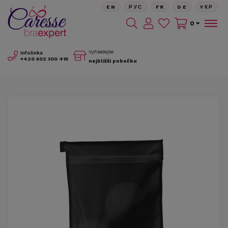
EN
РУС
FR
DE
YКР
0
Vyhledejte
Infolinka
+420
602 300 415
nejbližší pobočku