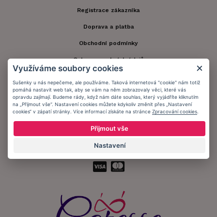
Registrace zákazníka
Doprava a platba
Obchodní podmínky
Ochrana osobních údajů
Využíváme soubory cookies
Informační memorandum
Sušenky u nás nepečeme, ale používáme. Taková internetová "cookie" nám totiž
pomáhá nastavit web tak, aby se vám na něm zobrazovaly věci, které vás
opravdu zajímají. Budeme rády, když nám dáte souhlas, který vyjádříte kliknutím
Zůstaňte s námi v kontaktu.
na „Přijmout vše“. Nastavení cookies můžete kdykoliv změnit přes „Nastavení
cookies“ v zápatí stránky. Více informací získáte na stránce
Zpracování cookies
.
Přijmout vše
Nastavení
Přijímáme platby: