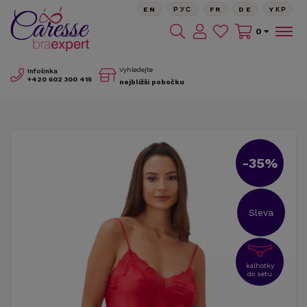
EN
РУС
FR
DE
YКР
0
Vyhledejte
Infolinka
+420
602 300 415
nejbližší pobočku
-35%
Sleva
kalhotky
do setu