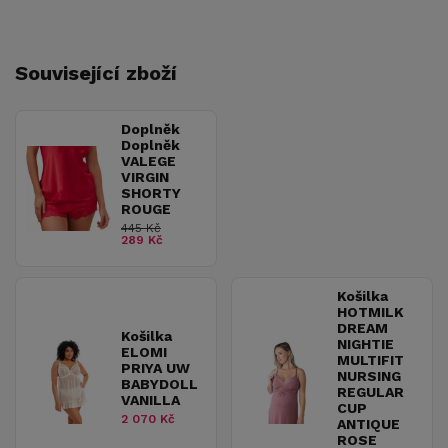
Související zboží
Doplněk
Doplněk
VALEGE
VIRGIN
SHORTY
ROUGE
445 Kč
289 Kč
Košilka
HOTMILK
DREAM
Košilka
NIGHTIE
ELOMI
MULTIFIT
PRIYA UW
NURSING
BABYDOLL
REGULAR
VANILLA
CUP
2 070 Kč
ANTIQUE
ROSE