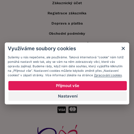
Zákaznický účet
Registrace zákazníka
Doprava a platba
Obchodní podmínky
Ochrana osobních údajů
Využíváme soubory cookies
Informační memorandum
Sušenky u nás nepečeme, ale používáme. Taková internetová "cookie" nám totiž
pomáhá nastavit web tak, aby se vám na něm zobrazovaly věci, které vás
opravdu zajímají. Budeme rády, když nám dáte souhlas, který vyjádříte kliknutím
na „Přijmout vše“. Nastavení cookies můžete kdykoliv změnit přes „Nastavení
Zůstaňte s námi v kontaktu.
cookies“ v zápatí stránky. Více informací získáte na stránce
Zpracování cookies
.
Přijmout vše
Nastavení
Přijímáme platby: