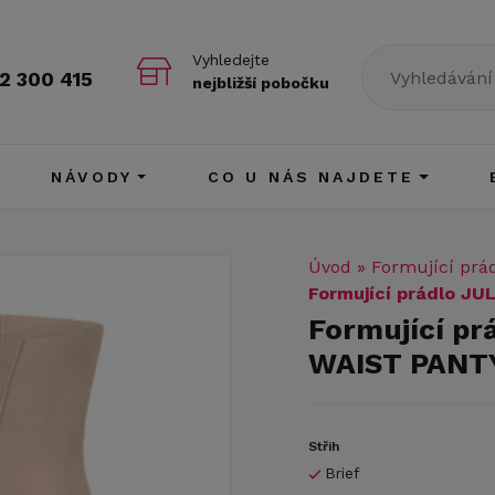
Vyhledejte
2 300 415
nejbližší pobočku
NÁVODY
CO U NÁS NAJDETE
Úvod
»
Formující prá
Formující prádlo J
Formující pr
WAIST PANT
Střih
Brief