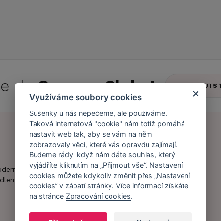
 se do
Caresse Clubu!
ZJIS
Využíváme soubory cookies
Sušenky u nás nepečeme, ale používáme.
Taková internetová "cookie" nám totiž pomáhá
nastavit web tak, aby se vám na něm
zobrazovaly věci, které vás opravdu zajímají.
Náš příběh
Zákaznický účet
Budeme rády, když nám dáte souhlas, který
vyjádříte kliknutím na „Přijmout vše“. Nastavení
Náš tým
Registrace
oderní obchod s
cookies můžete kdykoliv změnit přes „Nastavení
zákazníka
dlem.
Caresse v
cookies“ v zápatí stránky. Více informací získáte
médiích
Doprava a platba
na stránce
Zpracování cookies
.
Naši partneři a
Obchodní