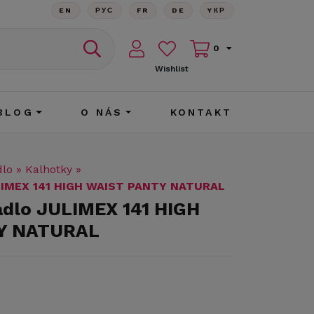
EN
РУС
FR
DE
YКР
0
Wishlist
BLOG
O NÁS
KONTAKT
dlo
»
Kalhotky
»
ULIMEX 141 HIGH WAIST PANTY NATURAL
ádlo JULIMEX 141 HIGH
Y NATURAL