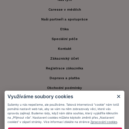
Caresse v médiích
Naši partneři a spolupráce
Etika
Speciální péče
Kontakt
Zákaznický účet
Registrace zákazníka
Doprava a platba
Obchodní podmínky
Využíváme soubory cookies
Ochrana osobních údajů
Sušenky u nás nepečeme, ale používáme. Taková internetová "cookie" nám totiž
Informační memorandum
pomáhá nastavit web tak, aby se vám na něm zobrazovaly věci, které vás
opravdu zajímají. Budeme rády, když nám dáte souhlas, který vyjádříte kliknutím
na „Přijmout vše“. Nastavení cookies můžete kdykoliv změnit přes „Nastavení
cookies“ v zápatí stránky. Více informací získáte na stránce
Zpracování cookies
.
Zůstaňte s námi v kontaktu.