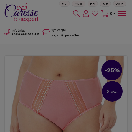
EN
РУС
FR
DE
YКР
0
Vyhledejte
Infolinka
+420
602 300 415
nejbližší pobočku
-25%
Sleva