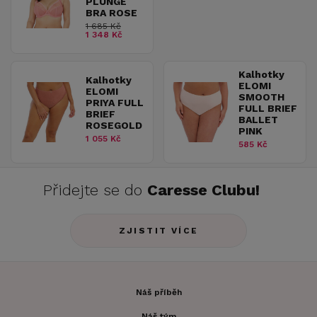
PLUNGE
BRA ROSE
1 685 Kč
1 348 Kč
Kalhotky
Kalhotky
ELOMI
ELOMI
SMOOTH
PRIYA FULL
FULL BRIEF
BRIEF
BALLET
ROSEGOLD
PINK
1 055 Kč
585 Kč
Přidejte se do
Caresse Clubu!
ZJISTIT VÍCE
Náš příběh
Náš tým