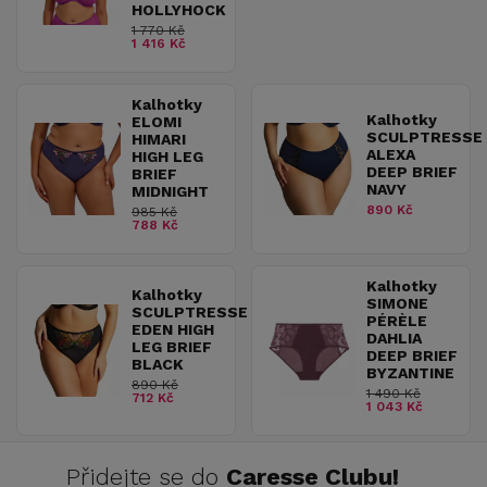
HOLLYHOCK
1 770 Kč
1 416 Kč
Kalhotky
Kalhotky
ELOMI
SCULPTRESSE
HIMARI
ALEXA
HIGH LEG
DEEP BRIEF
BRIEF
NAVY
MIDNIGHT
890 Kč
985 Kč
788 Kč
Kalhotky
Kalhotky
SIMONE
SCULPTRESSE
PÉRÈLE
EDEN HIGH
DAHLIA
LEG BRIEF
DEEP BRIEF
BLACK
BYZANTINE
890 Kč
1 490 Kč
712 Kč
1 043 Kč
Přidejte se do
Caresse Clubu!