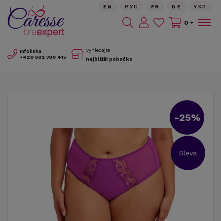
EN
РУС
FR
DE
YКР
0
Vyhledejte
Infolinka
+420
602 300 415
nejbližší pobočku
-25%
Sleva