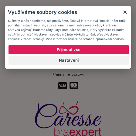
Obchodní podmínky
Využíváme soubory cookies
Ochrana osobních údajů
Sušenky u nás nepečeme, ale používáme. Taková internetová "cookie" nám totiž
pomáhá nastavit web tak, aby se vám na něm zobrazovaly věci, které vás
Informační memorandum
opravdu zajímají. Budeme rády, když nám dáte souhlas, který vyjádříte kliknutím
na „Přijmout vše“. Nastavení cookies můžete kdykoliv změnit přes „Nastavení
cookies“ v zápatí stránky. Více informací získáte na stránce
Zpracování cookies
.
Zůstaňte s námi v kontaktu.
Přijmout vše
Nastavení
Přijímáme platby: