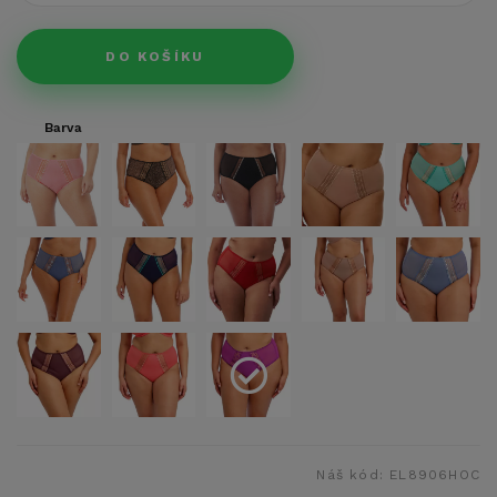
DO KOŠÍKU
Barva
Náš kód:
EL8906HOC