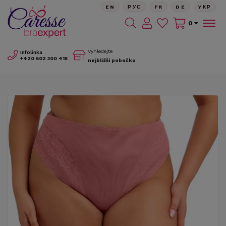
EN
РУС
FR
DE
YКР
0
Vyhledejte
Infolinka
+420
602 300 415
nejbližší pobočku