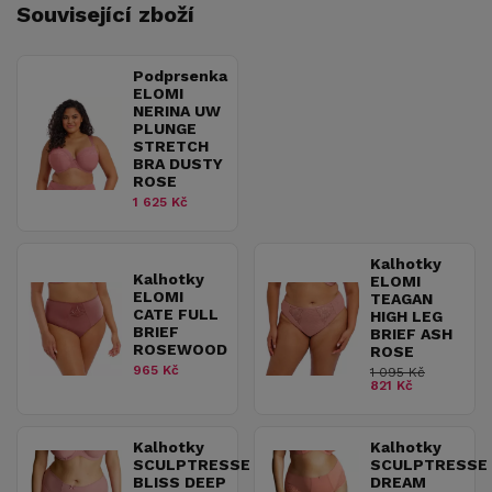
Související zboží
Podprsenka
ELOMI
NERINA UW
PLUNGE
STRETCH
BRA DUSTY
ROSE
1 625 Kč
Kalhotky
Kalhotky
ELOMI
ELOMI
TEAGAN
CATE FULL
HIGH LEG
BRIEF
BRIEF ASH
ROSEWOOD
ROSE
965 Kč
1 095 Kč
821 Kč
Kalhotky
Kalhotky
SCULPTRESSE
SCULPTRESSE
BLISS DEEP
DREAM