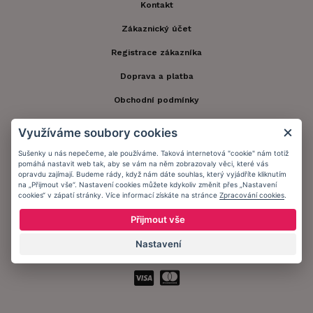
Kontakt
Zákaznický účet
Registrace zákazníka
Doprava a platba
Obchodní podmínky
Ochrana osobních údajů
Využíváme soubory cookies
Informační memorandum
Sušenky u nás nepečeme, ale používáme. Taková internetová "cookie" nám totiž
pomáhá nastavit web tak, aby se vám na něm zobrazovaly věci, které vás
opravdu zajímají. Budeme rády, když nám dáte souhlas, který vyjádříte kliknutím
na „Přijmout vše“. Nastavení cookies můžete kdykoliv změnit přes „Nastavení
Zůstaňte s námi v kontaktu.
cookies“ v zápatí stránky. Více informací získáte na stránce
Zpracování cookies
.
Přijmout vše
Nastavení
Přijímáme platby: