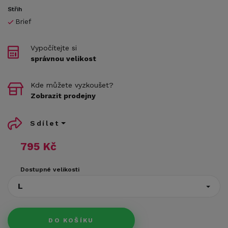
Střih
Brief
Vypočítejte si
správnou velikost
Kde můžete vyzkoušet?
Zobrazit prodejny
Sdílet
795 Kč
Dostupné velikosti
L
DO KOŠÍKU