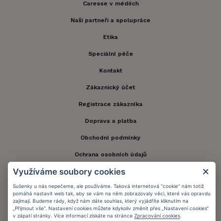
Caresse v médiích
Naši partneři a spolupráce
Etika
Speciální péče
Kontakt
Zákaznický účet
Registrace zákazníka
Doprava a platba
Obchodní podmínky
Ochrana osobních údajů
Využíváme soubory cookies
Informační memorandum
Sušenky u nás nepečeme, ale používáme. Taková internetová "cookie" nám totiž
pomáhá nastavit web tak, aby se vám na něm zobrazovaly věci, které vás opravdu
Zůstaňte s námi v kontaktu.
zajímají. Budeme rády, když nám dáte souhlas, který vyjádříte kliknutím na
„Přijmout vše“. Nastavení cookies můžete kdykoliv změnit přes „Nastavení cookies“
v zápatí stránky. Více informací získáte na stránce
Zpracování cookies
.