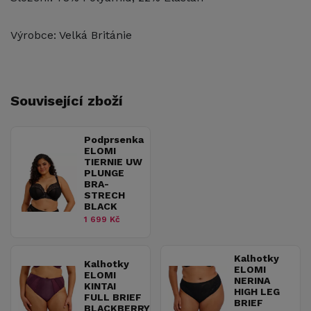
Výrobce: Velká Británie
Související zboží
Podprsenka
ELOMI
TIERNIE UW
PLUNGE
BRA-
STRECH
BLACK
1 699 Kč
Kalhotky
Kalhotky
ELOMI
ELOMI
NERINA
KINTAI
HIGH LEG
FULL BRIEF
BRIEF
BLACKBERRY