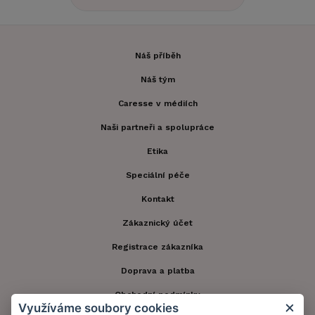
Náš příběh
Náš tým
Caresse v médiích
Naši partneři a spolupráce
Etika
Speciální péče
Kontakt
Zákaznický účet
Registrace zákazníka
Doprava a platba
Obchodní podmínky
Využíváme soubory cookies