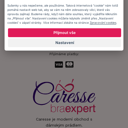
Ochrana osobních údajů
Sušenky u nás nepečeme, ale používáme. Taková internetová "cookie" nám totiž
pomáhá nastavit web tak, aby se vám na něm zobrazovaly věci, které vás
Informační memorandum
opravdu zajímají. Budeme rády, když nám dáte souhlas, který vyjádříte kliknutím
na „Přijmout vše“. Nastavení cookies můžete kdykoliv změnit přes „Nastavení
cookies“ v zápatí stránky. Více informací získáte na stránce
Zpracování cookies
.
Zůstaňte s námi v kontaktu.
Přijmout vše
Nastavení
Přijímáme platby:
Caresse je moderní obchod s
dámským prádlem.