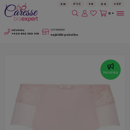
EN
РУС
FR
DE
YКР
0
Vyhledejte
Infolinka
+420
602 300 415
nejbližší pobočku
Novinka