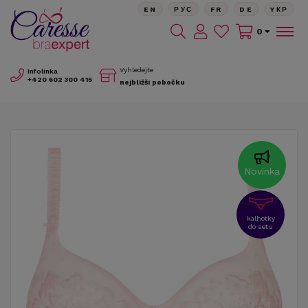
EN
РУС
FR
DE
YКР
0
Vyhledejte
Infolinka
+420
602 300 415
nejbližší pobočku
Novinka
kalhotky
do setu