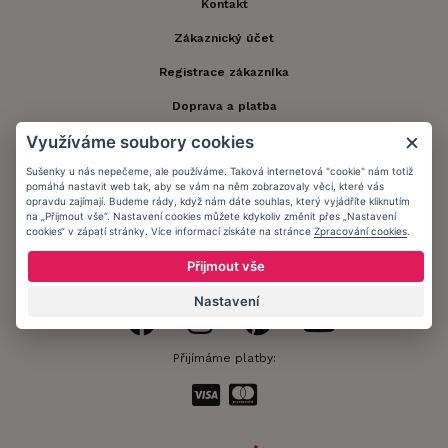
Kontakt
Zákaznický účet
Registrace zákazníka
Doprava a platba
Využíváme soubory cookies
Obchodní podmínky
Sušenky u nás nepečeme, ale používáme. Taková internetová "cookie" nám totiž
Ochrana osobních údajů
pomáhá nastavit web tak, aby se vám na něm zobrazovaly věci, které vás
opravdu zajímají. Budeme rády, když nám dáte souhlas, který vyjádříte kliknutím
Informační memorandum
na „Přijmout vše“. Nastavení cookies můžete kdykoliv změnit přes „Nastavení
cookies“ v zápatí stránky. Více informací získáte na stránce
Zpracování cookies
.
Přijmout vše
Zůstaňte s námi v kontaktu.
Nastavení
Přijímáme platby: