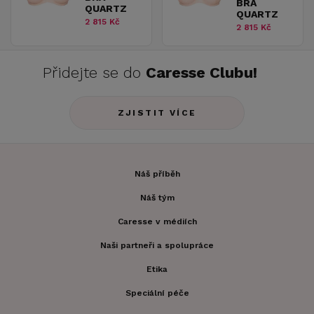
BRA
QUARTZ
QUARTZ
2 815 Kč
2 815 Kč
Přidejte se do
Caresse Clubu!
ZJISTIT VÍCE
Náš příběh
Náš tým
Caresse v médiích
Naši partneři a spolupráce
Etika
Speciální péče