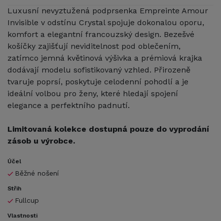
Luxusní nevyztužená podprsenka Empreinte Amour
Invisible v odstínu Crystal spojuje dokonalou oporu,
komfort a elegantní francouzský design. Bezešvé
košíčky zajišťují neviditelnost pod oblečením,
zatímco jemná květinová výšivka a prémiová krajka
dodávají modelu sofistikovaný vzhled. Přirozeně
tvaruje poprsí, poskytuje celodenní pohodlí a je
ideální volbou pro ženy, které hledají spojení
elegance a perfektního padnutí.
Limitovaná kolekce dostupná pouze do vyprodání
zásob u výrobce.
Účel
Běžné nošení
Střih
Fullcup
Vlastnosti