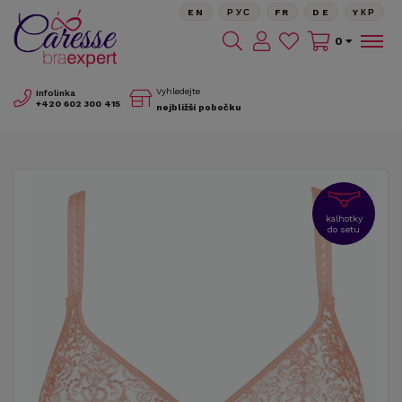
EN
РУС
FR
DE
YКР
0
Vyhledejte
Infolinka
+420
602 300 415
nejbližší pobočku
kalhotky
do setu