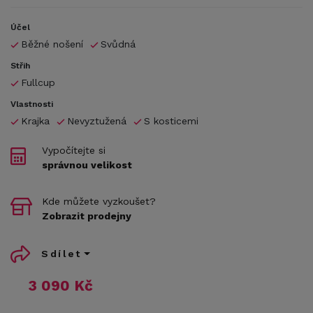
Účel
Běžné nošení
Svůdná
Střih
Fullcup
Vlastnosti
Krajka
Nevyztužená
S kosticemi
Vypočítejte si
správnou velikost
Kde můžete vyzkoušet?
Zobrazit prodejny
Sdílet
3 090 Kč