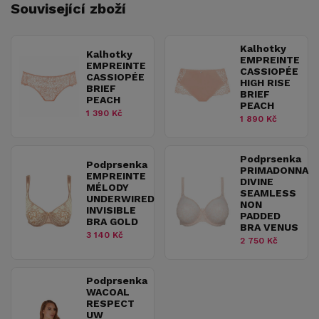
Související zboží
Kalhotky
Kalhotky
EMPREINTE
EMPREINTE
CASSIOPÉE
CASSIOPÉE
HIGH RISE
BRIEF
BRIEF
PEACH
PEACH
1 390 Kč
1 890 Kč
Podprsenka
Podprsenka
PRIMADONNA
EMPREINTE
DIVINE
MÉLODY
SEAMLESS
UNDERWIRED
NON
INVISIBLE
PADDED
BRA GOLD
BRA VENUS
3 140 Kč
2 750 Kč
Podprsenka
WACOAL
RESPECT
UW