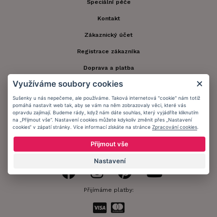
Speciální péče
Kontakt
Zákaznický účet
Registrace zákazníka
Doprava a platba
Využíváme soubory cookies
Obchodní podmínky
Sušenky u nás nepečeme, ale používáme. Taková internetová "cookie" nám totiž
Ochrana osobních údajů
pomáhá nastavit web tak, aby se vám na něm zobrazovaly věci, které vás
opravdu zajímají. Budeme rády, když nám dáte souhlas, který vyjádříte kliknutím
Informační memorandum
na „Přijmout vše“. Nastavení cookies můžete kdykoliv změnit přes „Nastavení
cookies“ v zápatí stránky. Více informací získáte na stránce
Zpracování cookies
.
Přijmout vše
Zůstaňte s námi v kontaktu.
Nastavení
Přijímáme platby: